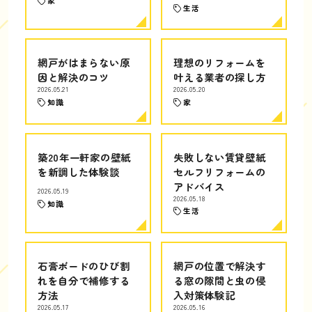
家
生活
網戸がはまらない原
理想のリフォームを
因と解決のコツ
叶える業者の探し方
2026.05.21
2026.05.20
知識
家
築20年一軒家の壁紙
失敗しない賃貸壁紙
を新調した体験談
セルフリフォームの
アドバイス
2026.05.19
2026.05.18
知識
生活
石膏ボードのひび割
網戸の位置で解決す
れを自分で補修する
る窓の隙間と虫の侵
方法
入対策体験記
2026.05.17
2026.05.16