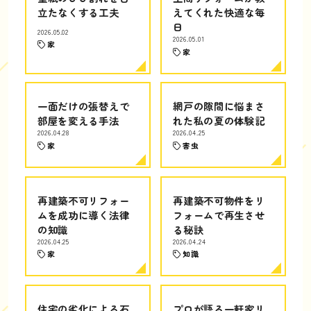
立たなくする工夫
えてくれた快適な毎
日
2026.05.02
2026.05.01
家
家
一面だけの張替えで
網戸の隙間に悩まさ
部屋を変える手法
れた私の夏の体験記
2026.04.28
2026.04.25
家
害虫
再建築不可リフォー
再建築不可物件をリ
ムを成功に導く法律
フォームで再生させ
の知識
る秘訣
2026.04.25
2026.04.24
家
知識
住宅の劣化による石
プロが語る一軒家リ