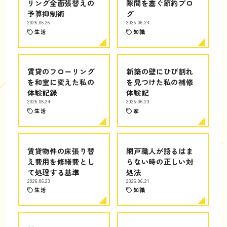
リング全面張替えの
隙間を塞ぐ節約ブロ
予算抑制術
グ
2026.06.26
2026.06.24
生活
知識
賃貸のフローリング
新築の壁にひび割れ
を和室に変えた私の
を見つけた私の補修
体験記録
体験記
2026.06.24
2026.06.23
生活
家
賃貸物件の床張り替
網戸職人が語るはま
え費用を修繕費とし
らない時の正しい対
て処理する基準
処法
2026.06.23
2026.06.21
生活
知識