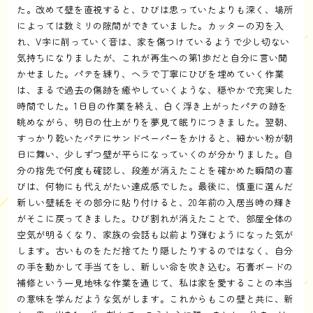
た。改めて壁を直視すると、ひびは思っていたよりも深く、場所
によっては数ミリの隙間ができていました。カッターの刃を入
れ、V字に削っていく音は、家を傷つけているようで少し切ない
気持ちになりましたが、これが再生への第1歩だと自分に言い聞
かせました。パテを練り、ヘラで丁寧にひびを埋めていく作業
は、まるで過去の傷跡を癒やしていくような、穏やかで充実した
時間でした。1日目の作業を終え、白く浮き上がったパテの跡を
眺めながら、明日の仕上がりを夢見て眠りにつきました。翌朝、
すっかり乾いたパテにサンドペーパーをかけると、細かい粉が朝
日に舞い、少しずつ壁が平らになっていくのが分かりました。自
分の指先で何度も確認し、段差が消えたことを確かめた瞬間の喜
びは、何物にも代えがたい達成感でした。最後に、慎重に選んだ
新しい壁紙をその部分に貼り付けると、20年前の入居当時の輝き
がそこに戻ってきました。ひび割れが消えたことで、部屋全体の
空気が明るくなり、家族の会話も以前より弾むようになった気が
します。古いものをただ捨てたり隠したりするのではなく、自分
の手を動かして手当てをし、新しい命を吹き込む。石膏ボードの
補修という一見地味な作業を通じて、私は家を愛することの本当
の意味を学んだような気がします。これからもこの壁と共に、新