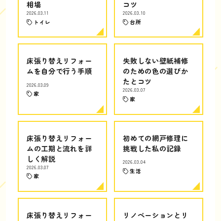
相場
コツ
2026.03.11
2026.03.10
トイレ
台所
床張り替えリフォー
失敗しない壁紙補修
ムを自分で行う手順
のための色の選びか
たとコツ
2026.03.09
2026.03.07
家
家
床張り替えリフォー
初めての網戸修理に
ムの工期と流れを詳
挑戦した私の記録
しく解説
2026.03.04
2026.03.07
生活
家
床張り替えリフォー
リノベーションとリ