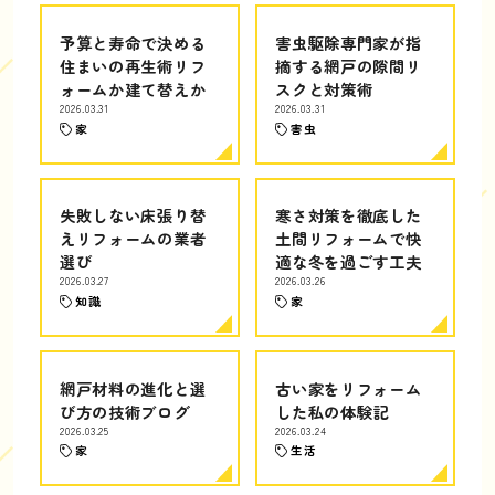
予算と寿命で決める
害虫駆除専門家が指
住まいの再生術リフ
摘する網戸の隙間リ
ォームか建て替えか
スクと対策術
2026.03.31
2026.03.31
家
害虫
失敗しない床張り替
寒さ対策を徹底した
えリフォームの業者
土間リフォームで快
選び
適な冬を過ごす工夫
2026.03.27
2026.03.26
知識
家
網戸材料の進化と選
古い家をリフォーム
び方の技術ブログ
した私の体験記
2026.03.25
2026.03.24
家
生活