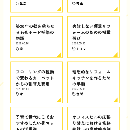
生活
害虫
築20年の壁を蘇らせ
失敗しない便器リフ
る石膏ボード補修の
ォームのための機種
物語
選び
2026.05.16
2026.05.15
家
トイレ
フローリングの種類
理想的なリフォーム
で変わるカーペット
キッチンを作るため
からの張替え費用
の手順
2026.05.14
2026.05.14
家
台所
子育て世代にこそお
オフィスビルの床張
すすめしたい畳マッ
り替えにおける修繕
トの活用術
費計上の具体的事例