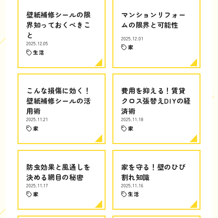
壁紙補修シールの限
マンションリフォー
界知っておくべきこ
ムの限界と可能性
と
2025.12.01
2025.12.05
家
生活
こんな損傷に効く！
費用を抑える！賃貸
壁紙補修シールの活
クロス張替えDIYの経
用術
済術
2025.11.21
2025.11.18
家
家
防虫効果と風通しを
家を守る！壁のひび
決める網目の秘密
割れ知識
2025.11.17
2025.11.16
家
生活