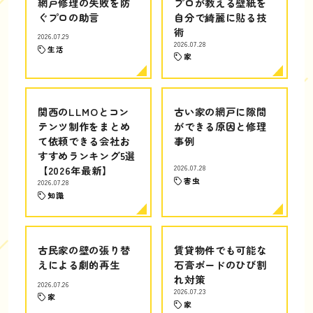
網戸修理の失敗を防
プロが教える壁紙を
ぐプロの助言
自分で綺麗に貼る技
術
2026.07.29
2026.07.28
生活
家
関西のLLMOとコン
古い家の網戸に隙間
テンツ制作をまとめ
ができる原因と修理
て依頼できる会社お
事例
すすめランキング5選
【2026年最新】
2026.07.28
害虫
2026.07.28
知識
古民家の壁の張り替
賃貸物件でも可能な
えによる劇的再生
石膏ボードのひび割
れ対策
2026.07.26
2026.07.23
家
家