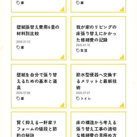
家
家
壁紙張替え費用6畳の
我が家のリビングの
材料別比較
床張り替えにかかっ
た修繕費の記録
2026.07.12
2026.07.10
家
生活
壁紙を自分で張り替
節水型便器へ交換す
えるための基本と道
るメリットと最新技
具
術
2026.07.08
2026.07.07
家
トイレ
賢く抑える一軒家リ
床の構造から考える
フォームの値段と節
張り替え工事の適切
約の秘訣
な修繕費の見極め方