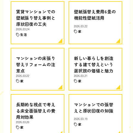
賃貸マンションでの
壁紙張替え費用6畳の
壁紙張り替え事例と
機能性壁紙活用
原状回復の工夫
2026.03.22
2026.03.24
家
生活
マンションの床張り
新しい暮らしを創造
替えリフォームの注
する建て替えという
意点
選択肢の価値と魅力
2026.03.22
2026.03.21
家
家
長期的な視点で考え
マンションでの張替
る床全面張替えの費
えと原状回復の知識
用対効果
2026.03.19
2026.03.20
家
家