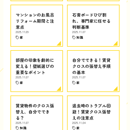
マンションのお風呂
石膏ボードひび割
リフォーム期間と注
れ、専門家に任せる
意点
判断基準
2025.11.09
2025.11.07
家
知識
部屋の印象を劇的に
自分でできる！賃貸
変える！壁紙選びの
クロスの張替え手順
重要なポイント
の基本
2025.11.07
2025.11.07
家
家
賃貸物件のクロス張
退去時のトラブル回
替え、自分ででき
避！賃貸クロス張替
る？
えの注意点
2025.11.07
2025.11.04
知識
家