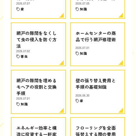
2026.07.07
2026.07.05
家
知識
網戸の隙間をなくし
ホームセンターの商
て虫の侵入を防ぐ方
品で行う網戸修理術
法
2026.07.01
2026.07.02
知識
害虫
網戸の隙間を埋める
壁の張り替え費用と
モヘアの役割と交換
手順の基礎知識
手順
2026.06.30
2026.07.01
家
知識
エネルギー効率と構
フローリングを全面
造に投資する一軒家
張替えする際の費用