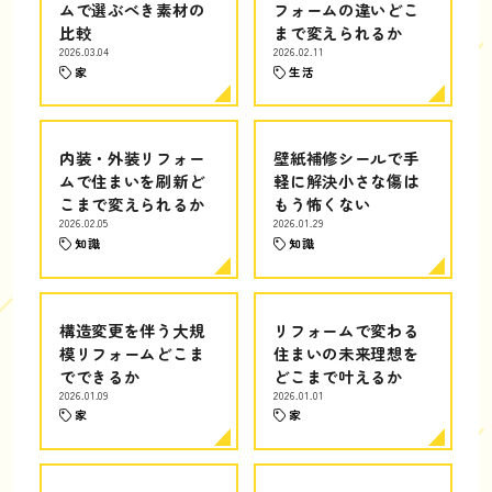
ムで選ぶべき素材の
フォームの違いどこ
比較
まで変えられるか
2026.03.04
2026.02.11
家
生活
内装・外装リフォー
壁紙補修シールで手
ムで住まいを刷新ど
軽に解決小さな傷は
こまで変えられるか
もう怖くない
2026.02.05
2026.01.29
知識
知識
構造変更を伴う大規
リフォームで変わる
模リフォームどこま
住まいの未来理想を
でできるか
どこまで叶えるか
2026.01.09
2026.01.01
家
家