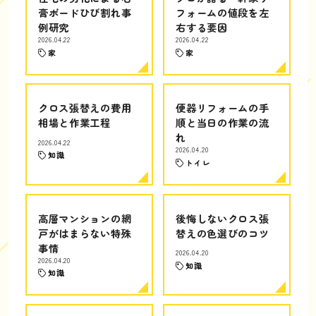
膏ボードひび割れ事
フォームの値段を左
例研究
右する要因
2026.04.22
2026.04.22
家
家
クロス張替えの費用
便器リフォームの手
相場と作業工程
順と当日の作業の流
れ
2026.04.22
2026.04.20
知識
トイレ
高層マンションの網
後悔しないクロス張
戸がはまらない特殊
替えの色選びのコツ
事情
2026.04.20
2026.04.20
知識
知識