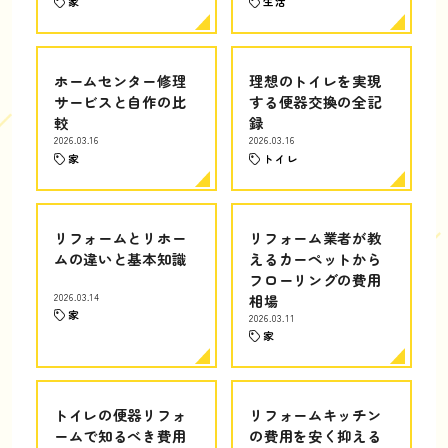
家
生活
ホームセンター修理
理想のトイレを実現
サービスと自作の比
する便器交換の全記
較
録
2026.03.16
2026.03.16
家
トイレ
リフォームとリホー
リフォーム業者が教
ムの違いと基本知識
えるカーペットから
フローリングの費用
2026.03.14
相場
家
2026.03.11
家
トイレの便器リフォ
リフォームキッチン
ームで知るべき費用
の費用を安く抑える