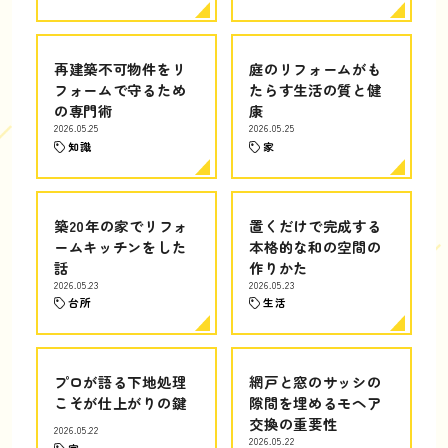
再建築不可物件をリ
庭のリフォームがも
フォームで守るため
たらす生活の質と健
の専門術
康
2026.05.25
2026.05.25
知識
家
築20年の家でリフォ
置くだけで完成する
ームキッチンをした
本格的な和の空間の
話
作りかた
2026.05.23
2026.05.23
台所
生活
プロが語る下地処理
網戸と窓のサッシの
こそが仕上がりの鍵
隙間を埋めるモヘア
交換の重要性
2026.05.22
2026.05.22