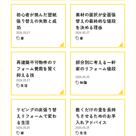
初心者が挑んだ壁紙
素材の選択が全面張
張り替えの失敗と成
替えの最終的な値段
功
を決める理由
2026.05.27
2026.05.27
家
家
再建築不可物件のリ
部分別に考える一軒
フォーム費用を賢く
家のリフォーム値段
抑える技
2026.05.25
2026.05.27
知識
生活
リビングの床張り替
敷くだけの畳を長持
えリフォームで変わ
ちさせるためのお手
る生活
入れアドバイス
2026.05.25
2026.05.25
家
生活