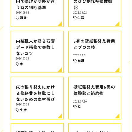
因で修理か交換か迷
のひび割れ補修体験
う時の判断基準
記
2026.08.06
2026.08.02
浴室
生活
内装職人が語る石膏
6畳の壁紙張替え費用
ボード補修で失敗し
とプロの技
ないコツ
2026.07.31
2026.07.31
知識
家
床の張り替えにかけ
壁紙張替え費用6畳の
る修繕費を無駄にし
体験談と節約術
ないための素材選び
2026.07.30
2026.07.31
家
生活