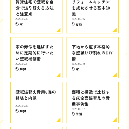
賃貸住宅で壁紙を自
リフォームキッチン
分で張り替える方法
を成功させる基本知
と注意点
識
2026.06.18
2026.06.16
家
台所
家の寿命を延ばすた
下地から直す本格的
めに定期的に行いた
な壁紙ひび割れのDIY
い壁紙補修術
術
2026.06.11
2026.06.10
知識
家
壁紙張替え費用6畳の
面積と構造で比較す
相場と内訳
る床全面張替えの費
用事例集
2026.06.09
2026.06.07
知識
生活