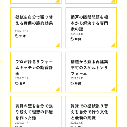
壁紙を自分で張り替
網戸の隙間問題を根
える費用の節約効果
本から解決する専門
家の話
2026.03.19
2026.03.18
生活
知識
プロが語るリフォー
構造から蘇る再建築
ムキッチンの動線計
不可のスケルトンリ
画
フォーム
2026.03.18
2026.03.17
台所
知識
賃貸の壁を自分で張
賃貸での壁紙張り替
り替えて理想の部屋
えを自分で行う文化
を作った話
と最新の潮流
2026.03.17
2026.03.17