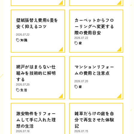
壁紙張替え費用6畳を
カーペットからフロ
安く抑えるコツ
ーリングへ変更する
際の費用目安
2026.07.22
2026.07.22
知識
家
網戸がはまらない仕
マンションリフォー
組みを技術的に解明
ムの費用と注意点
する
2026.07.20
2026.07.20
家
生活
激安物件をリフォー
雑草だらけの庭を自
ムして手に入れた理
分で再生させた体験
想の生活
記
2026.07.18
2026.07.15