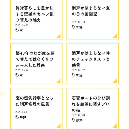
賃貸暮らしを豊かに
網戸がはまらない夏
する壁紙のセルフ張
の日の苦闘記
り替えの魅力
2026.06.03
2026.06.05
生活
家
築40年のわが家を建
網戸がはまらない時
て替えではなくリフ
のチェックリストと
ォームした理由
助言
2026.06.02
2026.06.02
家
生活
夏の恒例行事となっ
石膏ボードのひび割
た網戸修理の風景
れを綺麗に直すプロ
の技
2026.05.31
2026.05.28
知識
害虫