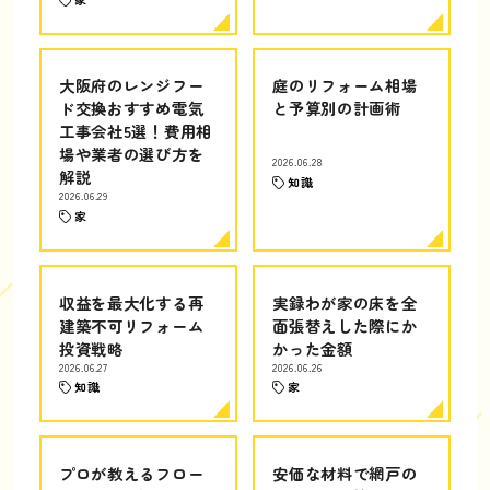
大阪府のレンジフー
庭のリフォーム相場
ド交換おすすめ電気
と予算別の計画術
工事会社5選！費用相
場や業者の選び方を
2026.06.28
解説
知識
2026.06.29
家
収益を最大化する再
実録わが家の床を全
建築不可リフォーム
面張替えした際にか
投資戦略
かった金額
2026.06.27
2026.06.26
知識
家
プロが教えるフロー
安価な材料で網戸の