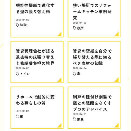
機能性壁紙で進化す
狭い場所でのリフォ
る壁の張り替え術
ームキッチン事例研
究
2026.04.08
2026.04.06
知識
台所
賃貸管理会社が語る
賃貸の壁紙を自分で
退去時の床張り替え
張り替える際に知る
と修繕費負担の境界
べき素材の知識
2026.04.05
2026.04.04
トイレ
家
リホームで劇的に変
網戸の建付け調整で
わる暮らしの質
窓との隙間をなくす
プロのアドバイス
2026.04.04
2026.04.01
家
害虫