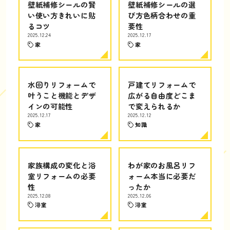
壁紙補修シールの賢
壁紙補修シールの選
い使い方きれいに貼
び方色柄合わせの重
るコツ
要性
2025.12.24
2025.12.17
家
家
水回りリフォームで
戸建てリフォームで
叶うこと機能とデザ
広がる自由度どこま
インの可能性
で変えられるか
2025.12.17
2025.12.12
家
知識
家族構成の変化と浴
わが家のお風呂リフ
室リフォームの必要
ォーム本当に必要だ
性
ったか
2025.12.08
2025.12.06
浴室
浴室