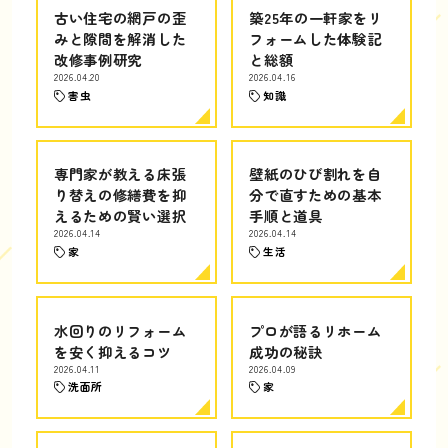
古い住宅の網戸の歪
築25年の一軒家をリ
みと隙間を解消した
フォームした体験記
改修事例研究
と総額
2026.04.20
2026.04.16
害虫
知識
専門家が教える床張
壁紙のひび割れを自
り替えの修繕費を抑
分で直すための基本
えるための賢い選択
手順と道具
2026.04.14
2026.04.14
家
生活
水回りのリフォーム
プロが語るリホーム
を安く抑えるコツ
成功の秘訣
2026.04.11
2026.04.09
洗面所
家