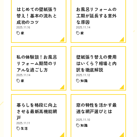
はじめての壁紙張り
お風呂リフォームの
替え！基本の流れと
工期が延長する意外
成功のコツ
な原因
2025.11.16
2025.11.14
家
家
私の体験談！お風呂
壁紙張り替えの費用
リフォーム期間のリ
はいくら？相場と内
アルな過ごし方
訳を徹底解説
2025.11.14
2025.11.12
家
知識
暮らしを格段に向上
窓の特性を活かす最
させる最新高機能網
適な網戸選びとは
戸
2025.11.10
2025.11.11
知識
生活