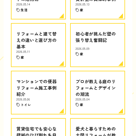
2026.05.14
2026.05.13
生活
家
リフォームと建て替
初心者が挑んだ壁の
えの違いと選び方の
張り替え奮闘記
基本
2026.05.09
2026.05.11
家
家
マンションでの便器
プロが教える庭のリ
リフォーム施工事例
フォームとデザイン
紹介
の潮流
2026.05.06
2026.05.04
トイレ
家
賃貸住宅でも安心な
愛犬と暮らすための
壁紙のひび割れを目
土間リフォームが教