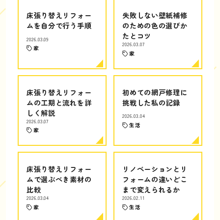
床張り替えリフォー
失敗しない壁紙補修
ムを自分で行う手順
のための色の選びか
たとコツ
2026.03.09
2026.03.07
家
家
床張り替えリフォー
初めての網戸修理に
ムの工期と流れを詳
挑戦した私の記録
しく解説
2026.03.04
2026.03.07
生活
家
床張り替えリフォー
リノベーションとリ
ムで選ぶべき素材の
フォームの違いどこ
比較
まで変えられるか
2026.03.04
2026.02.11
家
生活