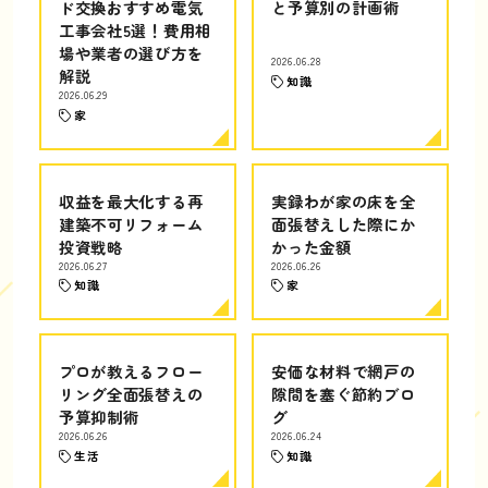
ド交換おすすめ電気
と予算別の計画術
工事会社5選！費用相
場や業者の選び方を
2026.06.28
解説
知識
2026.06.29
家
収益を最大化する再
実録わが家の床を全
建築不可リフォーム
面張替えした際にか
投資戦略
かった金額
2026.06.27
2026.06.26
知識
家
プロが教えるフロー
安価な材料で網戸の
リング全面張替えの
隙間を塞ぐ節約ブロ
予算抑制術
グ
2026.06.26
2026.06.24
生活
知識