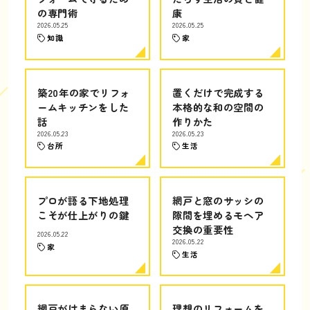
の専門術
康
2026.05.25
2026.05.25
知識
家
築20年の家でリフォ
置くだけで完成する
ームキッチンをした
本格的な和の空間の
話
作りかた
2026.05.23
2026.05.23
台所
生活
プロが語る下地処理
網戸と窓のサッシの
こそが仕上がりの鍵
隙間を埋めるモヘア
交換の重要性
2026.05.22
2026.05.22
家
生活
網戸がはまらない原
理想のリフォームを