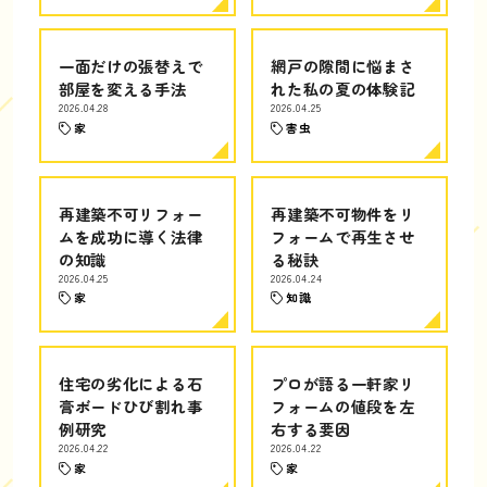
一面だけの張替えで
網戸の隙間に悩まさ
部屋を変える手法
れた私の夏の体験記
2026.04.28
2026.04.25
家
害虫
再建築不可リフォー
再建築不可物件をリ
ムを成功に導く法律
フォームで再生させ
の知識
る秘訣
2026.04.25
2026.04.24
家
知識
住宅の劣化による石
プロが語る一軒家リ
膏ボードひび割れ事
フォームの値段を左
例研究
右する要因
2026.04.22
2026.04.22
家
家