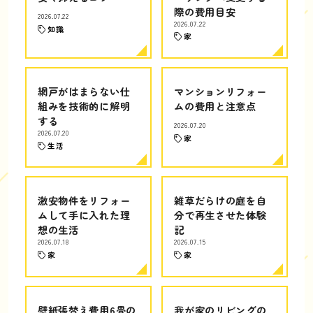
際の費用目安
2026.07.22
2026.07.22
知識
家
網戸がはまらない仕
マンションリフォー
組みを技術的に解明
ムの費用と注意点
する
2026.07.20
2026.07.20
家
生活
激安物件をリフォー
雑草だらけの庭を自
ムして手に入れた理
分で再生させた体験
想の生活
記
2026.07.18
2026.07.15
家
家
壁紙張替え費用6畳の
我が家のリビングの