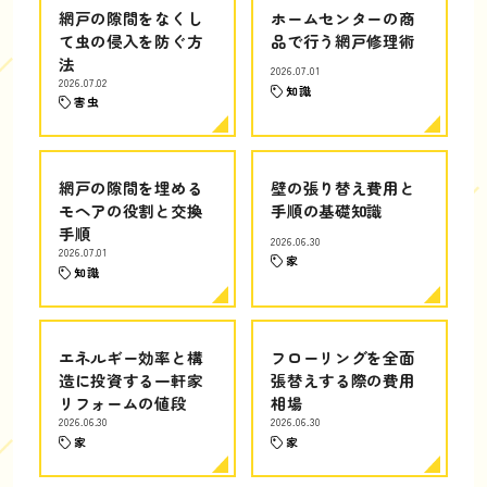
網戸の隙間をなくし
ホームセンターの商
て虫の侵入を防ぐ方
品で行う網戸修理術
法
2026.07.01
2026.07.02
知識
害虫
網戸の隙間を埋める
壁の張り替え費用と
モヘアの役割と交換
手順の基礎知識
手順
2026.06.30
2026.07.01
家
知識
エネルギー効率と構
フローリングを全面
造に投資する一軒家
張替えする際の費用
リフォームの値段
相場
2026.06.30
2026.06.30
家
家