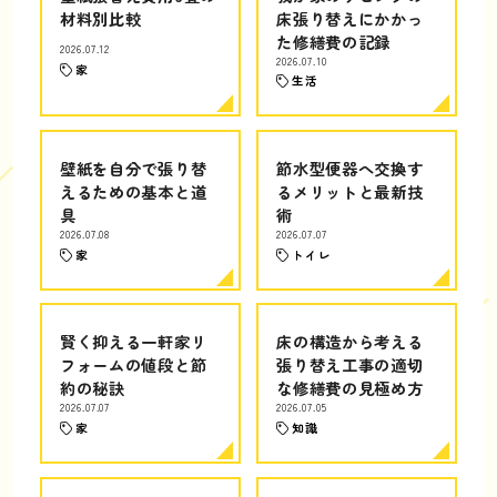
材料別比較
床張り替えにかかっ
た修繕費の記録
2026.07.12
2026.07.10
家
生活
壁紙を自分で張り替
節水型便器へ交換す
えるための基本と道
るメリットと最新技
具
術
2026.07.08
2026.07.07
家
トイレ
賢く抑える一軒家リ
床の構造から考える
フォームの値段と節
張り替え工事の適切
約の秘訣
な修繕費の見極め方
2026.07.07
2026.07.05
家
知識