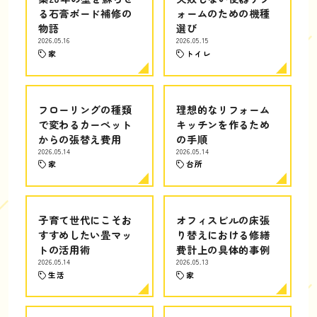
る石膏ボード補修の
ォームのための機種
物語
選び
2026.05.16
2026.05.15
家
トイレ
フローリングの種類
理想的なリフォーム
で変わるカーペット
キッチンを作るため
からの張替え費用
の手順
2026.05.14
2026.05.14
家
台所
子育て世代にこそお
オフィスビルの床張
すすめしたい畳マッ
り替えにおける修繕
トの活用術
費計上の具体的事例
2026.05.14
2026.05.13
生活
家