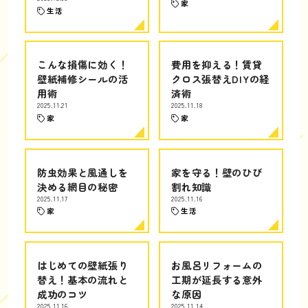
家
生活
こんな損傷に効く！
費用を抑える！賃貸
壁紙補修シールの活
クロス張替えDIYの経
用術
済術
2025.11.21
2025.11.18
家
家
防虫効果と風通しを
家を守る！壁のひび
決める網目の秘密
割れ知識
2025.11.17
2025.11.16
家
生活
はじめての壁紙張り
お風呂リフォームの
替え！基本の流れと
工期が延長する意外
成功のコツ
な原因
2025.11.16
2025.11.14