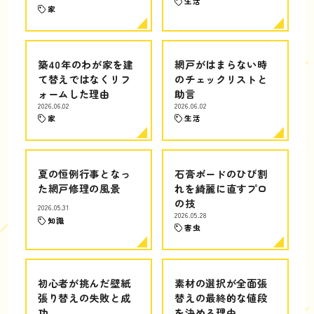
生活
家
築40年のわが家を建
網戸がはまらない時
て替えではなくリフ
のチェックリストと
ォームした理由
助言
2026.06.02
2026.06.02
家
生活
夏の恒例行事となっ
石膏ボードのひび割
た網戸修理の風景
れを綺麗に直すプロ
の技
2026.05.31
2026.05.28
知識
害虫
初心者が挑んだ壁紙
素材の選択が全面張
張り替えの失敗と成
替えの最終的な値段
功
を決める理由