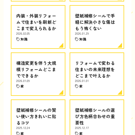
内装・外装リフォー
壁紙補修シールで手
ムで住まいを刷新ど
軽に解決小さな傷は
こまで変えられるか
もう怖くない
2026.02.05
2026.01.29
知識
知識
構造変更を伴う大規
リフォームで変わる
模リフォームどこま
住まいの未来理想を
でできるか
どこまで叶えるか
2026.01.09
2026.01.01
家
家
壁紙補修シールの賢
壁紙補修シールの選
い使い方きれいに貼
び方色柄合わせの重
るコツ
要性
2025.12.24
2025.12.17
家
家