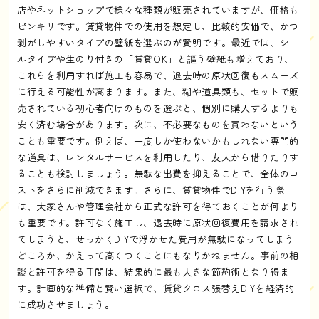
店やネットショップで様々な種類が販売されていますが、価格も
ピンキリです。賃貸物件での使用を想定し、比較的安価で、かつ
剥がしやすいタイプの壁紙を選ぶのが賢明です。最近では、シー
ルタイプや生のり付きの「賃貸OK」と謳う壁紙も増えており、
これらを利用すれば施工も容易で、退去時の原状回復もスムーズ
に行える可能性が高まります。また、糊や道具類も、セットで販
売されている初心者向けのものを選ぶと、個別に購入するよりも
安く済む場合があります。次に、不必要なものを買わないという
ことも重要です。例えば、一度しか使わないかもしれない専門的
な道具は、レンタルサービスを利用したり、友人から借りたりす
ることも検討しましょう。無駄な出費を抑えることで、全体のコ
ストをさらに削減できます。さらに、賃貸物件でDIYを行う際
は、大家さんや管理会社から正式な許可を得ておくことが何より
も重要です。許可なく施工し、退去時に原状回復費用を請求され
てしまうと、せっかくDIYで浮かせた費用が無駄になってしまう
どころか、かえって高くつくことにもなりかねません。事前の相
談と許可を得る手間は、結果的に最も大きな節約術となり得ま
す。計画的な準備と賢い選択で、賃貸クロス張替えDIYを経済的
に成功させましょう。