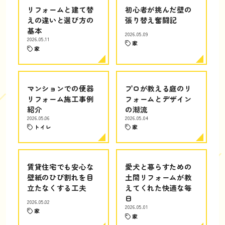
リフォームと建て替
初心者が挑んだ壁の
えの違いと選び方の
張り替え奮闘記
基本
2026.05.09
2026.05.11
家
家
マンションでの便器
プロが教える庭のリ
リフォーム施工事例
フォームとデザイン
紹介
の潮流
2026.05.06
2026.05.04
トイレ
家
賃貸住宅でも安心な
愛犬と暮らすための
壁紙のひび割れを目
土間リフォームが教
立たなくする工夫
えてくれた快適な毎
日
2026.05.02
2026.05.01
家
家