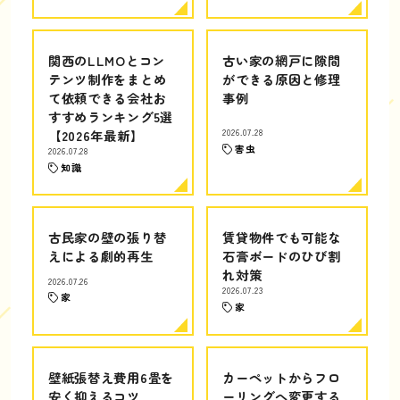
関西のLLMOとコン
古い家の網戸に隙間
テンツ制作をまとめ
ができる原因と修理
て依頼できる会社お
事例
すすめランキング5選
【2026年最新】
2026.07.28
害虫
2026.07.28
知識
古民家の壁の張り替
賃貸物件でも可能な
えによる劇的再生
石膏ボードのひび割
れ対策
2026.07.26
2026.07.23
家
家
壁紙張替え費用6畳を
カーペットからフロ
安く抑えるコツ
ーリングへ変更する