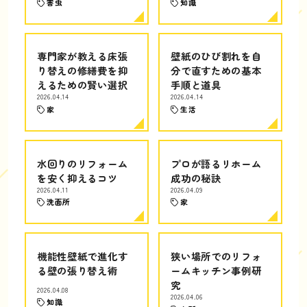
害虫
知識
専門家が教える床張
壁紙のひび割れを自
り替えの修繕費を抑
分で直すための基本
えるための賢い選択
手順と道具
2026.04.14
2026.04.14
家
生活
水回りのリフォーム
プロが語るリホーム
を安く抑えるコツ
成功の秘訣
2026.04.11
2026.04.09
洗面所
家
機能性壁紙で進化す
狭い場所でのリフォ
る壁の張り替え術
ームキッチン事例研
究
2026.04.08
2026.04.06
知識