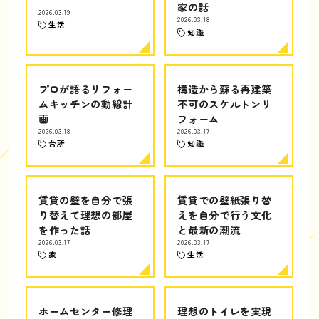
家の話
2026.03.19
2026.03.18
生活
知識
プロが語るリフォー
構造から蘇る再建築
ムキッチンの動線計
不可のスケルトンリ
画
フォーム
2026.03.18
2026.03.17
台所
知識
賃貸の壁を自分で張
賃貸での壁紙張り替
り替えて理想の部屋
えを自分で行う文化
を作った話
と最新の潮流
2026.03.17
2026.03.17
家
生活
ホームセンター修理
理想のトイレを実現