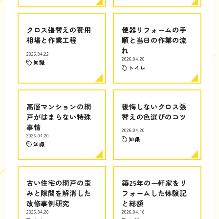
クロス張替えの費用
便器リフォームの手
相場と作業工程
順と当日の作業の流
れ
2026.04.22
2026.04.20
知識
トイレ
高層マンションの網
後悔しないクロス張
戸がはまらない特殊
替えの色選びのコツ
事情
2026.04.20
2026.04.20
知識
知識
古い住宅の網戸の歪
築25年の一軒家をリ
みと隙間を解消した
フォームした体験記
改修事例研究
と総額
2026.04.20
2026.04.16