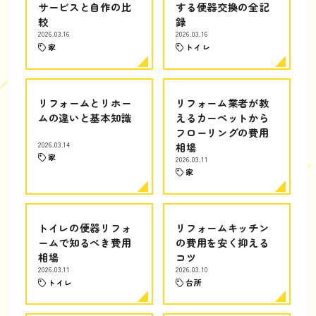
サービスと自作の比
する便器交換の全記
較
録
2026.03.16
2026.03.16
家
トイレ
リフォームとリホー
リフォーム業者が教
ムの違いと基本知識
えるカーペットから
フローリングの費用
2026.03.14
相場
家
2026.03.11
家
トイレの便器リフォ
リフォームキッチン
ームで知るべき費用
の費用を安く抑える
相場
コツ
2026.03.11
2026.03.10
トイレ
台所