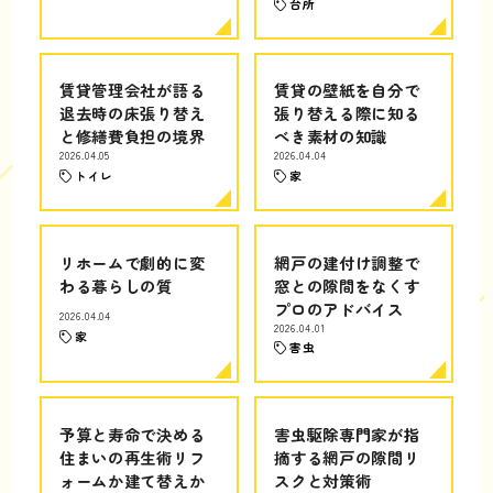
台所
賃貸管理会社が語る
賃貸の壁紙を自分で
退去時の床張り替え
張り替える際に知る
と修繕費負担の境界
べき素材の知識
2026.04.05
2026.04.04
トイレ
家
リホームで劇的に変
網戸の建付け調整で
わる暮らしの質
窓との隙間をなくす
プロのアドバイス
2026.04.04
2026.04.01
家
害虫
予算と寿命で決める
害虫駆除専門家が指
住まいの再生術リフ
摘する網戸の隙間リ
ォームか建て替えか
スクと対策術