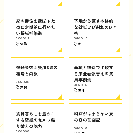
家の寿命を延ばすた
下地から直す本格的
めに定期的に行いた
な壁紙ひび割れのDIY
い壁紙補修術
術
2026.06.11
2026.06.10
知識
家
壁紙張替え費用6畳の
面積と構造で比較す
相場と内訳
る床全面張替えの費
用事例集
2026.06.09
2026.06.07
知識
生活
賃貸暮らしを豊かに
網戸がはまらない夏
する壁紙のセルフ張
の日の苦闘記
り替えの魅力
2026.06.03
2026.06.05