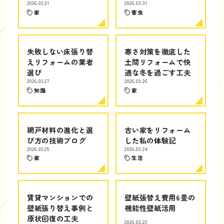
2026.03.31
2026.03.31
家
害虫
失敗しない床張り替
寒さ対策を徹底した
えリフォームの業者
土間リフォームで快
選び
適な冬を過ごす工夫
2026.03.27
2026.03.26
知識
家
網戸材料の進化と選
古い家をリフォーム
び方の技術ブログ
した私の体験記
2026.03.25
2026.03.24
家
生活
賃貸マンションでの
壁紙張替え費用6畳の
壁紙張り替え事例と
機能性壁紙活用
原状回復の工夫
2026.03.22