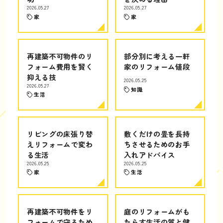
2026.05.27
2026.05.27
家
家
再建築不可物件のリ
部分別に考える一軒
フォーム費用を賢く
家のリフォーム値段
抑える技
2026.05.25
2026.05.27
知識
生活
リビングの床張り替
敷くだけの畳を長持
えリフォームで変わ
ちさせるためのお手
る生活
入れアドバイス
2026.05.25
2026.05.25
家
生活
再建築不可物件をリ
庭のリフォームがも
フォームで守るため
たらす生活の質と健