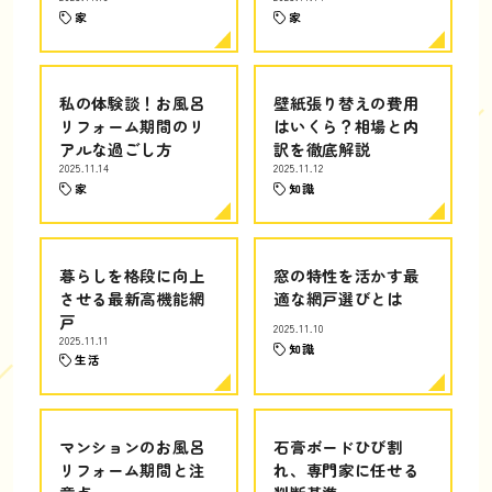
家
家
私の体験談！お風呂
壁紙張り替えの費用
リフォーム期間のリ
はいくら？相場と内
アルな過ごし方
訳を徹底解説
2025.11.14
2025.11.12
家
知識
暮らしを格段に向上
窓の特性を活かす最
させる最新高機能網
適な網戸選びとは
戸
2025.11.10
2025.11.11
知識
生活
マンションのお風呂
石膏ボードひび割
リフォーム期間と注
れ、専門家に任せる