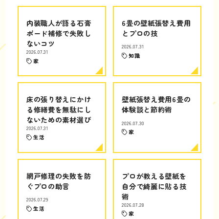
内装職人が語る石膏
6畳の壁紙張替え費用
ボード補修で失敗し
とプロの技
ないコツ
2026.07.31
2026.07.31
知識
家
床の張り替えにかけ
壁紙張替え費用6畳の
る修繕費を無駄にし
体験談と節約術
ないための素材選び
2026.07.30
2026.07.31
家
生活
網戸修理の失敗を防
プロが教える壁紙を
ぐプロの助言
自分で綺麗に貼る技
術
2026.07.29
2026.07.28
生活
家