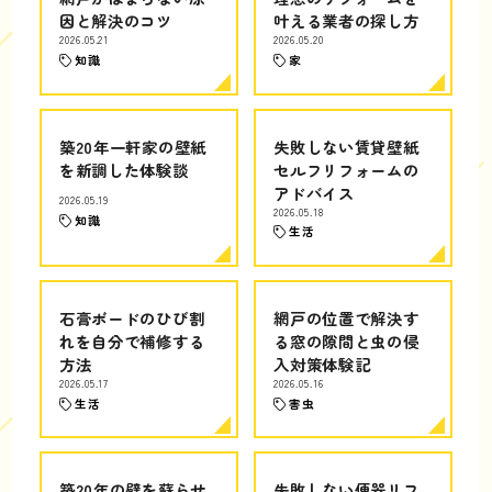
因と解決のコツ
叶える業者の探し方
2026.05.21
2026.05.20
知識
家
築20年一軒家の壁紙
失敗しない賃貸壁紙
を新調した体験談
セルフリフォームの
アドバイス
2026.05.19
2026.05.18
知識
生活
石膏ボードのひび割
網戸の位置で解決す
れを自分で補修する
る窓の隙間と虫の侵
方法
入対策体験記
2026.05.17
2026.05.16
生活
害虫
築20年の壁を蘇らせ
失敗しない便器リフ