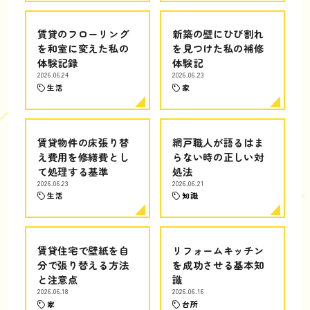
賃貸のフローリング
新築の壁にひび割れ
を和室に変えた私の
を見つけた私の補修
体験記録
体験記
2026.06.24
2026.06.23
生活
家
賃貸物件の床張り替
網戸職人が語るはま
え費用を修繕費とし
らない時の正しい対
て処理する基準
処法
2026.06.23
2026.06.21
生活
知識
賃貸住宅で壁紙を自
リフォームキッチン
分で張り替える方法
を成功させる基本知
と注意点
識
2026.06.18
2026.06.16
家
台所