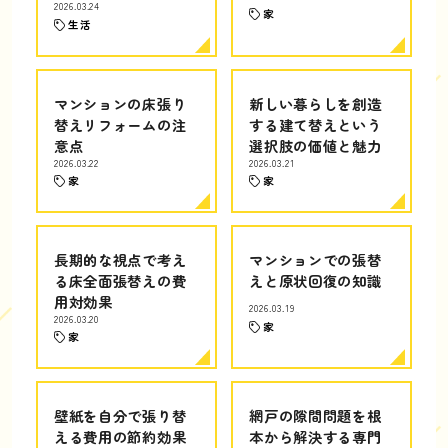
2026.03.24
家
生活
マンションの床張り
新しい暮らしを創造
替えリフォームの注
する建て替えという
意点
選択肢の価値と魅力
2026.03.22
2026.03.21
家
家
長期的な視点で考え
マンションでの張替
る床全面張替えの費
えと原状回復の知識
用対効果
2026.03.19
2026.03.20
家
家
壁紙を自分で張り替
網戸の隙間問題を根
える費用の節約効果
本から解決する専門