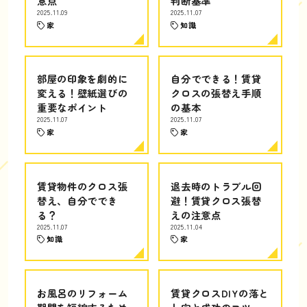
意点
判断基準
2025.11.09
2025.11.07
家
知識
部屋の印象を劇的に
自分でできる！賃貸
変える！壁紙選びの
クロスの張替え手順
重要なポイント
の基本
2025.11.07
2025.11.07
家
家
賃貸物件のクロス張
退去時のトラブル回
替え、自分ででき
避！賃貸クロス張替
る？
えの注意点
2025.11.07
2025.11.04
知識
家
お風呂のリフォーム
賃貸クロスDIYの落と