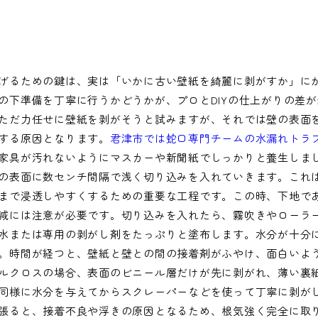
げるための鍵は、実は「いかに古い壁紙を綺麗に剥がすか」に
の下準備を丁寧に行うかどうかが、プロとDIYの仕上がりの差
ただ力任せに壁紙を剥がそうと試みますが、それでは壁の表面
する原因となります。
君津市では蛇口専門チームの水漏れトラ
家具が汚れないようにマスカーや新聞紙でしっかりと養生しま
の表面に数センチ間隔で浅く切り込みを入れていきます。これ
まで浸透しやすくするための重要な工程です。この時、下地で
減には注意が必要です。切り込みを入れたら、霧吹きやローラ
水または専用の剥がし剤をたっぷりと塗布します。水分が十分に
。時間が経つと、壁紙と壁との間の接着剤がふやけ、面白いよ
ルクロスの場合、表面のビニール層だけが先に剥がれ、薄い裏
同様に水分を与えてからスクレーパーなどを使って丁寧に剥が
張ると、接着不良や浮きの原因となるため、根気強く完全に取