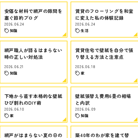
安価な材料で網戸の隙間を
賃貸のフローリングを和室
塞ぐ節約ブログ
に変えた私の体験記録
2026.06.24
2026.06.24
知識
生活
網戸職人が語るはまらない
賃貸住宅で壁紙を自分で張
時の正しい対処法
り替える方法と注意点
2026.06.21
2026.06.18
知識
家
下地から直す本格的な壁紙
壁紙張替え費用6畳の相場
ひび割れのDIY術
と内訳
2026.06.10
2026.06.09
家
知識
網戸がはまらない夏の日の
築40年のわが家を建て替