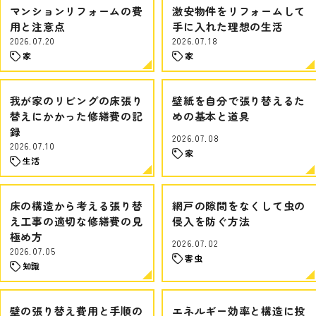
マンションリフォームの費
激安物件をリフォームして
用と注意点
手に入れた理想の生活
2026.07.20
2026.07.18
家
家
我が家のリビングの床張り
壁紙を自分で張り替えるた
替えにかかった修繕費の記
めの基本と道具
録
2026.07.08
2026.07.10
家
生活
床の構造から考える張り替
網戸の隙間をなくして虫の
え工事の適切な修繕費の見
侵入を防ぐ方法
極め方
2026.07.02
2026.07.05
害虫
知識
壁の張り替え費用と手順の
エネルギー効率と構造に投