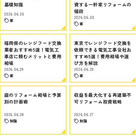
基礎知識
資する一軒家リフォームの
値段
2026.06.30
2026.06.30
家
家
福岡県のレンジフード交換
東京でレンジフード交換を
業者おすすめ5選！電気工
依頼できる電気工事会社お
事店に頼むメリットと費用
すすめ5選！費用相場や選
相場
び方を解説
2026.06.29
2026.06.29
家
家
庭のリフォーム相場と予算
収益を最大化する再建築不
別の計画術
可リフォーム投資戦略
2026.06.28
2026.06.27
知識
知識