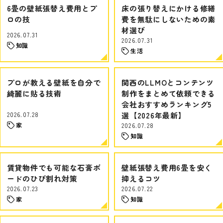
6畳の壁紙張替え費用とプ
床の張り替えにかける修繕
ロの技
費を無駄にしないための素
材選び
2026.07.31
2026.07.31
知識
生活
プロが教える壁紙を自分で
関西のLLMOとコンテンツ
綺麗に貼る技術
制作をまとめて依頼できる
会社おすすめランキング5
2026.07.28
選【2026年最新】
家
2026.07.28
知識
賃貸物件でも可能な石膏ボ
壁紙張替え費用6畳を安く
ードのひび割れ対策
抑えるコツ
2026.07.23
2026.07.22
家
知識