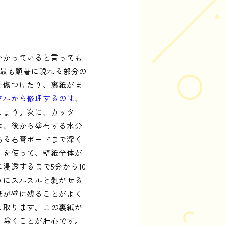
かかっていると言っても
が最も顕著に現れる部分の
を傷つけたり、裏紙がま
ブルから修理するのは
、
しょう。次に、カッター
は、後から塗布する水分
ある石膏ボードまで深く
ーを使って、壁紙全体が
浸透するまで5分から10
うにスルスルと剥がせる
紙が壁に残ることがよく
し取ります。この裏紙が
り除くことが肝心です。