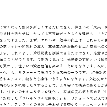
に古くなった部分を新しくするだけでなく、住まいの「未来」
選択肢を活かせば、かつては不可能だったような理想も、「ど
なってきました。まず、エネルギー効率の向上は、これからの
の窓サッシや断熱材の導入、高効率の給湯器や省エネ家電への
ます。これにより、冷暖房費を削減できるだけでなく、結露や
保つことができます。長期的に見れば、光熱費の節約という経
も繋がり、住まいの資産価値を高めることにもなります。次に
ム化」も、リフォームで実現できる未来の一つです。IoT機器
照明やエアコン、鍵などを操作できるようになります。外出先か
内の状況を把握したりすることで、より安全で快適な暮らしが
は、住まいのセキュリティを強化し、家族の安心感を高めるで
に対応した「フレキシブルな間取り」も、リフォームで実現で
ったり、テレワークの普及に合わせて書斎やワークスペースを