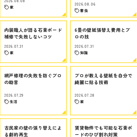
2026.08.08
2026.08.06
家
害虫
内装職人が語る石膏ボード
6畳の壁紙張替え費用とプ
補修で失敗しないコツ
ロの技
2026.07.31
2026.07.31
家
知識
網戸修理の失敗を防ぐプロ
プロが教える壁紙を自分で
の助言
綺麗に貼る技術
2026.07.29
2026.07.28
生活
家
古民家の壁の張り替えによ
賃貸物件でも可能な石膏ボ
る劇的再生
ードのひび割れ対策