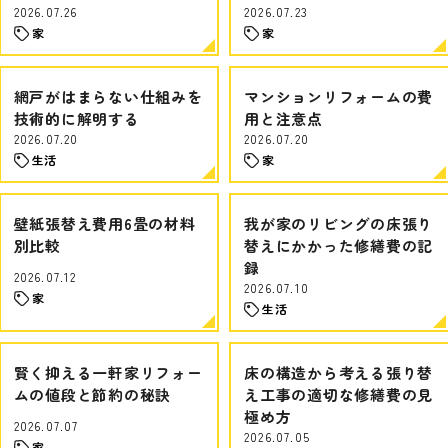
2026.07.26
2026.07.23
家
家
網戸がはまらない仕組みを
マンションリフォームの費
技術的に解明する
用と注意点
2026.07.20
2026.07.20
生活
家
壁紙張替え費用6畳の材料
我が家のリビングの床張り
別比較
替えにかかった修繕費の記
録
2026.07.12
2026.07.10
家
生活
賢く抑える一軒家リフォー
床の構造から考える張り替
ムの値段と節約の秘訣
え工事の適切な修繕費の見
極め方
2026.07.07
2026.07.05
家