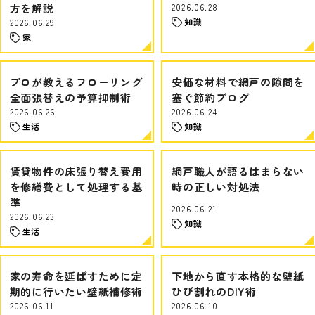
方を解説
2026.06.28
知識
2026.06.29
家
プロが教えるフローリング
安価な材料で網戸の隙間を
全面張替えの予算抑制術
塞ぐ節約ブログ
2026.06.26
2026.06.24
生活
知識
賃貸物件の床張り替え費用
網戸職人が語るはまらない
を修繕費として処理する基
時の正しい対処法
準
2026.06.21
2026.06.23
知識
生活
家の寿命を延ばすために定
下地から直す本格的な壁紙
期的に行いたい壁紙補修術
ひび割れのDIY術
2026.06.11
2026.06.10