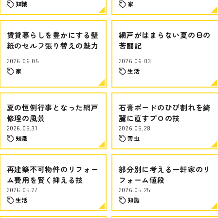
知識
家
賃貸暮らしを豊かにする壁
網戸がはまらない夏の日の
紙のセルフ張り替えの魅力
苦闘記
2026.06.05
2026.06.03
家
生活
夏の恒例行事となった網戸
石膏ボードのひび割れを綺
修理の風景
麗に直すプロの技
2026.05.31
2026.05.28
知識
害虫
再建築不可物件のリフォー
部分別に考える一軒家のリ
ム費用を賢く抑える技
フォーム値段
2026.05.27
2026.05.25
生活
知識