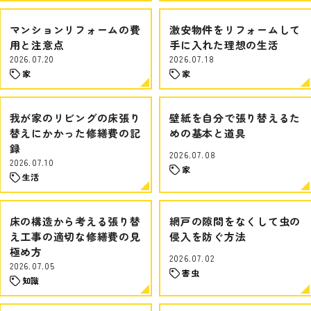
マンションリフォームの費
激安物件をリフォームして
用と注意点
手に入れた理想の生活
2026.07.20
2026.07.18
家
家
我が家のリビングの床張り
壁紙を自分で張り替えるた
替えにかかった修繕費の記
めの基本と道具
録
2026.07.08
2026.07.10
家
生活
床の構造から考える張り替
網戸の隙間をなくして虫の
え工事の適切な修繕費の見
侵入を防ぐ方法
極め方
2026.07.02
2026.07.05
害虫
知識