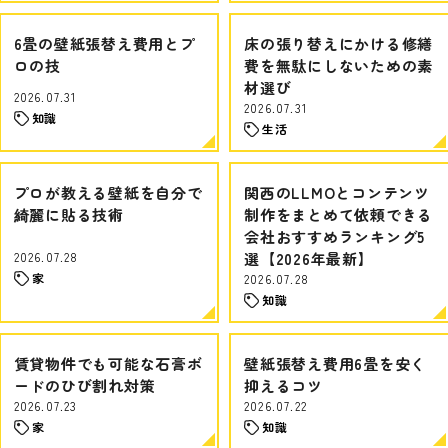
6畳の壁紙張替え費用とプ
床の張り替えにかける修繕
ロの技
費を無駄にしないための素
材選び
2026.07.31
2026.07.31
知識
生活
プロが教える壁紙を自分で
関西のLLMOとコンテンツ
綺麗に貼る技術
制作をまとめて依頼できる
会社おすすめランキング5
2026.07.28
選【2026年最新】
家
2026.07.28
知識
賃貸物件でも可能な石膏ボ
壁紙張替え費用6畳を安く
ードのひび割れ対策
抑えるコツ
2026.07.23
2026.07.22
家
知識