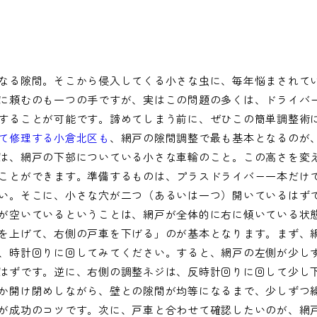
なる隙間。そこから侵入してくる小さな虫に、毎年悩まされて
に頼むのも一つの手ですが、実はこの問題の多くは、ドライバ
することが可能です。諦めてしまう前に、ぜひこの簡単調整術
て修理する小倉北区も
、網戸の隙間調整で最も基本となるのが
は、網戸の下部についている小さな車輪のこと。この高さを変
ことができます。準備するものは、プラスドライバー一本だけ
い。そこに、小さな穴が二つ（あるいは一つ）開いているはず
が空いているということは、網戸が全体的に右に傾いている状
を上げて、右側の戸車を下げる」のが基本となります。まず、
、時計回りに回してみてください。すると、網戸の左側が少し
はずです。逆に、右側の調整ネジは、反時計回りに回して少し
か開け閉めしながら、壁との隙間が均等になるまで、少しずつ
が成功のコツです。次に、戸車と合わせて確認したいのが、網