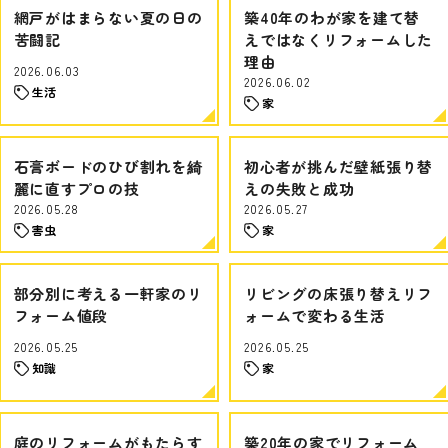
網戸がはまらない夏の日の
築40年のわが家を建て替
苦闘記
えではなくリフォームした
理由
2026.06.03
2026.06.02
生活
家
石膏ボードのひび割れを綺
初心者が挑んだ壁紙張り替
麗に直すプロの技
えの失敗と成功
2026.05.28
2026.05.27
害虫
家
部分別に考える一軒家のリ
リビングの床張り替えリフ
フォーム値段
ォームで変わる生活
2026.05.25
2026.05.25
知識
家
庭のリフォームがもたらす
築20年の家でリフォーム