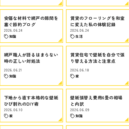
安価な材料で網戸の隙間を
賃貸のフローリングを和室
塞ぐ節約ブログ
に変えた私の体験記録
2026.06.24
2026.06.24
知識
生活
網戸職人が語るはまらない
賃貸住宅で壁紙を自分で張
時の正しい対処法
り替える方法と注意点
2026.06.21
2026.06.18
知識
家
下地から直す本格的な壁紙
壁紙張替え費用6畳の相場
ひび割れのDIY術
と内訳
2026.06.10
2026.06.09
家
知識