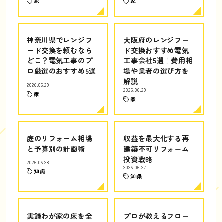
家
家
神奈川県でレンジフ
大阪府のレンジフー
ード交換を頼むなら
ド交換おすすめ電気
どこ？電気工事のプ
工事会社5選！費用相
ロ厳選のおすすめ5選
場や業者の選び方を
解説
2026.06.29
2026.06.29
家
家
庭のリフォーム相場
収益を最大化する再
と予算別の計画術
建築不可リフォーム
投資戦略
2026.06.28
2026.06.27
知識
知識
実録わが家の床を全
プロが教えるフロー