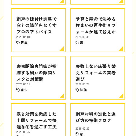
網戸の建付け調整で
予算と寿命で決める
窓との隙間をなくす
住まいの再生術リフ
プロのアドバイス
ォームか建て替えか
2026.04.01
2026.03.31
害虫
家
害虫駆除専門家が指
失敗しない床張り替
摘する網戸の隙間リ
えリフォームの業者
スクと対策術
選び
2026.03.31
2026.03.27
害虫
知識
寒さ対策を徹底した
網戸材料の進化と選
土間リフォームで快
び方の技術ブログ
適な冬を過ごす工夫
2026.03.25
2026.03.26
家