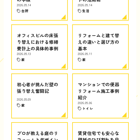
2026.05.14
2026.05.14
台所
生活
オフィスビルの床張
リフォームと建て替
り替えにおける修繕
えの違いと選び方の
費計上の具体的事例
基本
2026.05.13
2026.05.11
家
家
初心者が挑んだ壁の
マンションでの便器
張り替え奮闘記
リフォーム施工事例
紹介
2026.05.09
2026.05.06
家
トイレ
プロが教える庭のリ
賃貸住宅でも安心な
フォームとデザイン
壁紙のひび割れを目