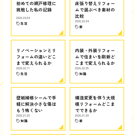
初めての網戸修理に
床張り替えリフォー
挑戦した私の記録
ムで選ぶべき素材の
比較
2026.03.04
2026.03.04
生活
家
リノベーションとリ
内装・外装リフォー
フォームの違いどこ
ムで住まいを刷新ど
まで変えられるか
こまで変えられるか
2026.02.11
2026.02.05
生活
知識
壁紙補修シールで手
構造変更を伴う大規
軽に解決小さな傷は
模リフォームどこま
もう怖くない
でできるか
2026.01.29
2026.01.09
知識
家