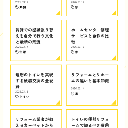
2026.03.17
2026.03.17
知識
家
賃貸での壁紙張り替
ホームセンター修理
えを自分で行う文化
サービスと自作の比
と最新の潮流
較
2026.03.17
2026.03.16
生活
家
理想のトイレを実現
リフォームとリホー
する便器交換の全記
ムの違いと基本知識
録
2026.03.14
2026.03.16
家
トイレ
リフォーム業者が教
トイレの便器リフォ
えるカーペットから
ームで知るべき費用