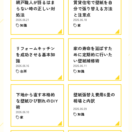
網戸職人が語るはま
賃貸住宅で壁紙を自
らない時の正しい対
分で張り替える方法
処法
と注意点
2026.06.21
2026.06.18
知識
家
リフォームキッチン
家の寿命を延ばすた
を成功させる基本知
めに定期的に行いた
識
い壁紙補修術
2026.06.16
2026.06.11
台所
知識
下地から直す本格的
壁紙張替え費用6畳の
な壁紙ひび割れのDIY
相場と内訳
術
2026.06.09
2026.06.10
知識
家