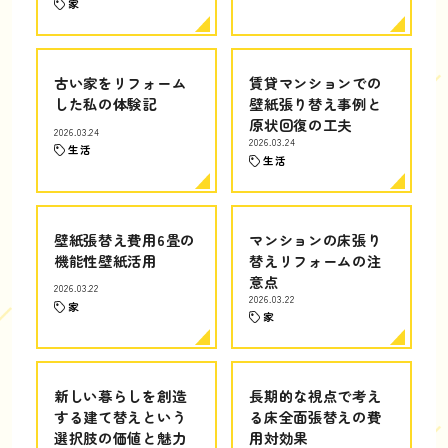
家
古い家をリフォーム
賃貸マンションでの
した私の体験記
壁紙張り替え事例と
原状回復の工夫
2026.03.24
2026.03.24
生活
生活
壁紙張替え費用6畳の
マンションの床張り
機能性壁紙活用
替えリフォームの注
意点
2026.03.22
2026.03.22
家
家
新しい暮らしを創造
長期的な視点で考え
する建て替えという
る床全面張替えの費
選択肢の価値と魅力
用対効果