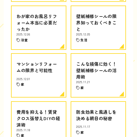
わが家のお風呂リフ
壁紙補修シールの限
ォーム本当に必要だ
界知っておくべきこ
ったか
と
2025.12.06
2025.12.05
浴室
生活
マンションリフォー
こんな損傷に効く！
ムの限界と可能性
壁紙補修シールの活
用術
2025.12.01
2025.11.21
家
家
費用を抑える！賃貸
防虫効果と風通しを
クロス張替えDIYの経
決める網目の秘密
済術
2025.11.17
2025.11.18
家
家