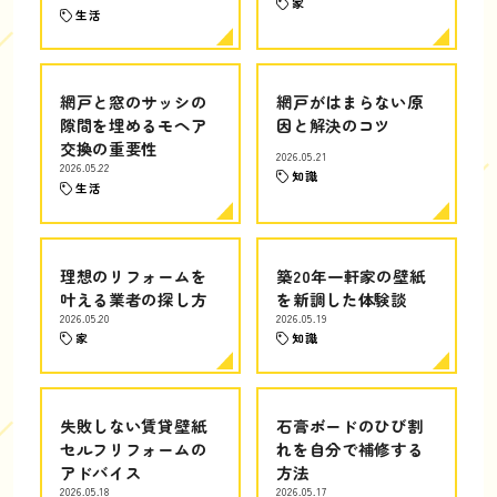
家
生活
網戸と窓のサッシの
網戸がはまらない原
隙間を埋めるモヘア
因と解決のコツ
交換の重要性
2026.05.21
2026.05.22
知識
生活
理想のリフォームを
築20年一軒家の壁紙
叶える業者の探し方
を新調した体験談
2026.05.20
2026.05.19
家
知識
失敗しない賃貸壁紙
石膏ボードのひび割
セルフリフォームの
れを自分で補修する
アドバイス
方法
2026.05.18
2026.05.17