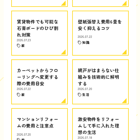
賃貸物件でも可能な
壁紙張替え費用6畳を
石膏ボードのひび割
安く抑えるコツ
れ対策
2026.07.22
2026.07.23
知識
家
カーペットからフロ
網戸がはまらない仕
ーリングへ変更する
組みを技術的に解明
際の費用目安
する
2026.07.22
2026.07.20
家
生活
マンションリフォー
激安物件をリフォー
ムの費用と注意点
ムして手に入れた理
想の生活
2026.07.20
2026.07.18
家