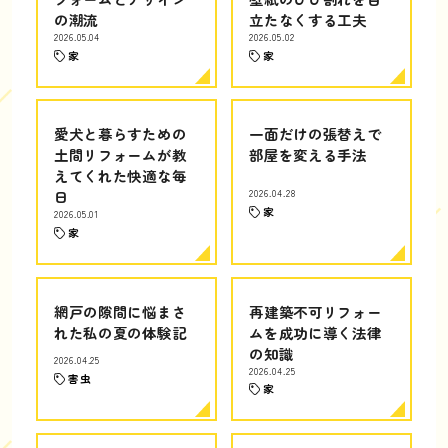
の潮流
立たなくする工夫
2026.05.04
2026.05.02
家
家
愛犬と暮らすための
一面だけの張替えで
土間リフォームが教
部屋を変える手法
えてくれた快適な毎
日
2026.04.28
家
2026.05.01
家
網戸の隙間に悩まさ
再建築不可リフォー
れた私の夏の体験記
ムを成功に導く法律
の知識
2026.04.25
2026.04.25
害虫
家