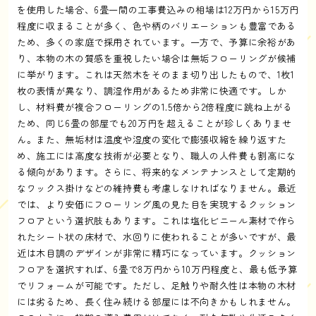
を使用した場合、6畳一間の工事費込みの相場は12万円から15万円
程度に収まることが多く、色や柄のバリエーションも豊富である
ため、多くの家庭で採用されています。一方で、予算に余裕があ
り、本物の木の質感を重視したい場合は無垢フローリングが候補
に挙がります。これは天然木をそのまま切り出したもので、1枚1
枚の表情が異なり、調湿作用があるため非常に快適です。しか
し、材料費が複合フローリングの1.5倍から2倍程度に跳ね上がる
ため、同じ6畳の部屋でも20万円を超えることが珍しくありませ
ん。また、無垢材は温度や湿度の変化で膨張収縮を繰り返すた
め、施工には高度な技術が必要となり、職人の人件費も割高にな
る傾向があります。さらに、将来的なメンテナンスとして定期的
なワックス掛けなどの維持費も考慮しなければなりません。最近
では、より安価にフローリング風の見た目を実現するクッション
フロアという選択肢もあります。これは塩化ビニール素材で作ら
れたシート状の床材で、水回りに使われることが多いですが、最
近は木目調のデザインが非常に精巧になっています。クッション
フロアを選択すれば、6畳で8万円から10万円程度と、最も低予算
でリフォームが可能です。ただし、足触りや耐久性は本物の木材
には劣るため、長く住み続ける部屋には不向きかもしれません。