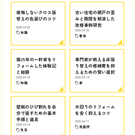
後悔しないクロス張
古い住宅の網戸の歪
替えの色選びのコツ
みと隙間を解消した
改修事例研究
2026.04.20
2026.04.20
知識
害虫
築25年の一軒家をリ
専門家が教える床張
フォームした体験記
り替えの修繕費を抑
と総額
えるための賢い選択
2026.04.16
2026.04.14
知識
家
壁紙のひび割れを自
水回りのリフォーム
分で直すための基本
を安く抑えるコツ
手順と道具
2026.04.11
2026.04.14
洗面所
生活