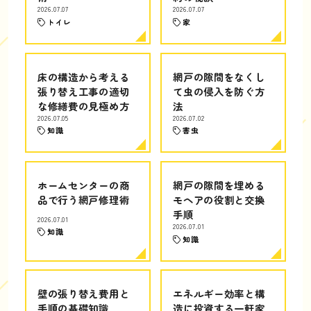
2026.07.07
2026.07.07
トイレ
家
床の構造から考える
網戸の隙間をなくし
張り替え工事の適切
て虫の侵入を防ぐ方
な修繕費の見極め方
法
2026.07.05
2026.07.02
知識
害虫
ホームセンターの商
網戸の隙間を埋める
品で行う網戸修理術
モヘアの役割と交換
手順
2026.07.01
2026.07.01
知識
知識
壁の張り替え費用と
エネルギー効率と構
手順の基礎知識
造に投資する一軒家