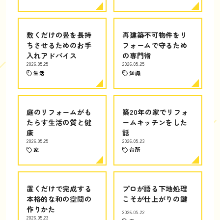
敷くだけの畳を長持
再建築不可物件をリ
ちさせるためのお手
フォームで守るため
入れアドバイス
の専門術
2026.05.25
2026.05.25
生活
知識
庭のリフォームがも
築20年の家でリフォ
たらす生活の質と健
ームキッチンをした
康
話
2026.05.25
2026.05.23
家
台所
置くだけで完成する
プロが語る下地処理
本格的な和の空間の
こそが仕上がりの鍵
作りかた
2026.05.22
2026.05.23