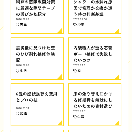
網戸の窓際隙間対策
シャワーの水漏れ原
に最適な隙間テープ
因で修理か交換か迷
の選びかた紹介
う時の判断基準
2026.08.06
2026.08.06
害虫
浴室
震災後に見つけた壁
内装職人が語る石膏
のひび割れ補修体験
ボード補修で失敗し
記
ないコツ
2026.08.02
2026.07.31
生活
家
6畳の壁紙張替え費用
床の張り替えにかけ
とプロの技
る修繕費を無駄にし
ないための素材選び
2026.07.31
2026.07.31
知識
生活