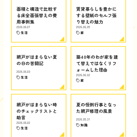
面積と構造で比較す
賃貸暮らしを豊かに
る床全面張替えの費
する壁紙のセルフ張
用事例集
り替えの魅力
2026.06.07
2026.06.05
生活
家
網戸がはまらない夏
築40年のわが家を建
の日の苦闘記
て替えではなくリフ
ォームした理由
2026.06.03
2026.06.02
生活
家
網戸がはまらない時
夏の恒例行事となっ
のチェックリストと
た網戸修理の風景
助言
2026.05.31
2026.06.02
知識
生活