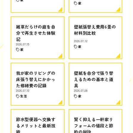
家
雑草だらけの庭を自
壁紙張替え費用6畳の
分で再生させた体験
材料別比較
記
2026.07.12
2026.07.15
家
家
我が家のリビングの
壁紙を自分で張り替
床張り替えにかかっ
えるための基本と道
た修繕費の記録
具
2026.07.10
2026.07.08
生活
家
節水型便器へ交換す
賢く抑える一軒家リ
るメリットと最新技
フォームの値段と節
術
約の秘訣