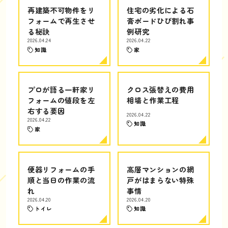
再建築不可物件をリ
住宅の劣化による石
フォームで再生させ
膏ボードひび割れ事
る秘訣
例研究
2026.04.24
2026.04.22
知識
家
プロが語る一軒家リ
クロス張替えの費用
フォームの値段を左
相場と作業工程
右する要因
2026.04.22
2026.04.22
知識
家
便器リフォームの手
高層マンションの網
順と当日の作業の流
戸がはまらない特殊
れ
事情
2026.04.20
2026.04.20
トイレ
知識