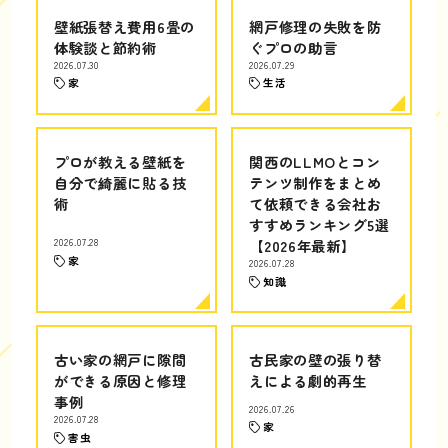
壁紙張替え費用6畳の
網戸修理の失敗を防
体験談と節約術
ぐプロの助言
2026.07.30
2026.07.29
家
生活
プロが教える壁紙を
関西のLLMOとコン
自分で綺麗に貼る技
テンツ制作をまとめ
術
て依頼できる会社お
すすめランキング5選
2026.07.28
【2026年最新】
家
2026.07.28
知識
古い家の網戸に隙間
古民家の壁の張り替
ができる原因と修理
えによる劇的再生
事例
2026.07.26
2026.07.28
家
害虫