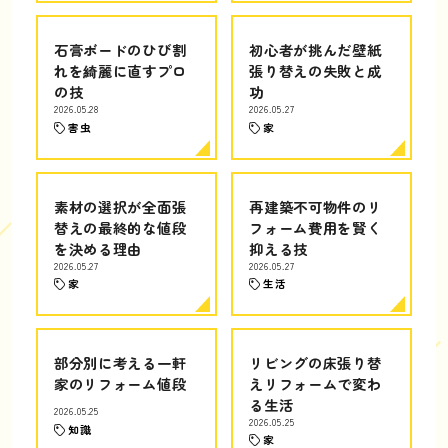
石膏ボードのひび割
初心者が挑んだ壁紙
れを綺麗に直すプロ
張り替えの失敗と成
の技
功
2026.05.28
2026.05.27
害虫
家
素材の選択が全面張
再建築不可物件のリ
替えの最終的な値段
フォーム費用を賢く
を決める理由
抑える技
2026.05.27
2026.05.27
家
生活
部分別に考える一軒
リビングの床張り替
家のリフォーム値段
えリフォームで変わ
る生活
2026.05.25
2026.05.25
知識
家