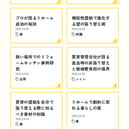
プロが語るリホーム
機能性壁紙で進化す
成功の秘訣
る壁の張り替え術
2026.04.09
2026.04.08
家
知識
狭い場所でのリフォ
賃貸管理会社が語る
ームキッチン事例研
退去時の床張り替え
究
と修繕費負担の境界
2026.04.06
2026.04.05
台所
トイレ
賃貸の壁紙を自分で
リホームで劇的に変
張り替える際に知る
わる暮らしの質
べき素材の知識
2026.04.04
2026.04.04
家
家