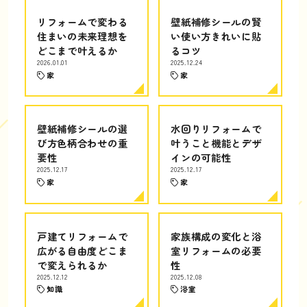
リフォームで変わる
壁紙補修シールの賢
住まいの未来理想を
い使い方きれいに貼
どこまで叶えるか
るコツ
2026.01.01
2025.12.24
家
家
壁紙補修シールの選
水回りリフォームで
び方色柄合わせの重
叶うこと機能とデザ
要性
インの可能性
2025.12.17
2025.12.17
家
家
戸建てリフォームで
家族構成の変化と浴
広がる自由度どこま
室リフォームの必要
で変えられるか
性
2025.12.12
2025.12.08
知識
浴室