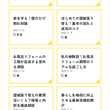
家を守る！壁のひび
はじめての壁紙張り
割れ知識
替え！基本の流れと
成功のコツ
2025.11.16
2025.11.16
生活
家
お風呂リフォームの
私の体験談！お風呂
工期が延長する意外
リフォーム期間のリ
な原因
アルな過ごし方
2025.11.14
2025.11.14
家
家
壁紙張り替えの費用
暮らしを格段に向上
はいくら？相場と内
させる最新高機能網
訳を徹底解説
戸
2025.11.12
2025.11.11