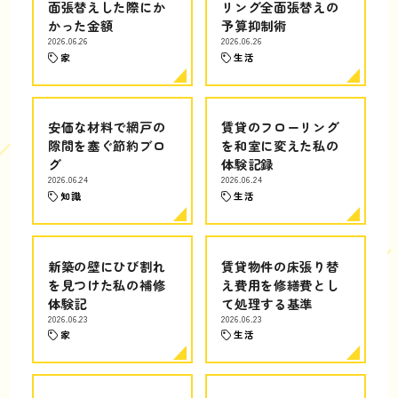
面張替えした際にか
リング全面張替えの
かった金額
予算抑制術
2026.06.26
2026.06.26
家
生活
安価な材料で網戸の
賃貸のフローリング
隙間を塞ぐ節約ブロ
を和室に変えた私の
グ
体験記録
2026.06.24
2026.06.24
知識
生活
新築の壁にひび割れ
賃貸物件の床張り替
を見つけた私の補修
え費用を修繕費とし
体験記
て処理する基準
2026.06.23
2026.06.23
家
生活