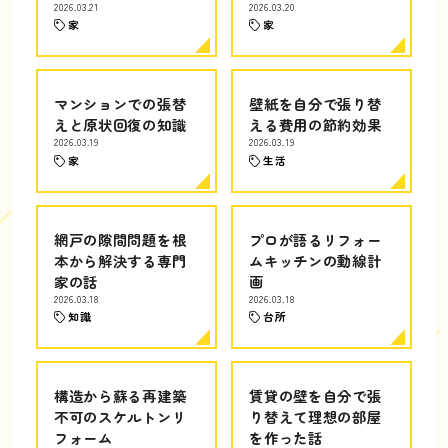
2026.03.21
2026.03.20
家
家
マンションでの張替
壁紙を自分で張り替
えと原状回復の知識
える費用の節約効果
2026.03.19
2026.03.19
家
生活
網戸の隙間問題を根
プロが語るリフォー
本から解決する専門
ムキッチンの動線計
家の話
画
2026.03.18
2026.03.18
知識
台所
構造から蘇る再建築
賃貸の壁を自分で張
不可のスケルトンリ
り替えて理想の部屋
フォーム
を作った話