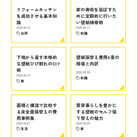
リフォームキッチン
家の寿命を延ばすた
を成功させる基本知
めに定期的に行いた
識
い壁紙補修術
2026.06.16
2026.06.11
台所
知識
下地から直す本格的
壁紙張替え費用6畳の
な壁紙ひび割れのDIY
相場と内訳
術
2026.06.09
2026.06.10
知識
家
面積と構造で比較す
賃貸暮らしを豊かに
る床全面張替えの費
する壁紙のセルフ張
用事例集
り替えの魅力
2026.06.07
2026.06.05
生活
家