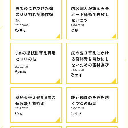
震災後に見つけた壁
内装職人が語る石膏
のひび割れ補修体験
ボード補修で失敗し
記
ないコツ
2026.08.02
2026.07.31
生活
家
6畳の壁紙張替え費用
床の張り替えにかけ
とプロの技
る修繕費を無駄にし
ないための素材選び
2026.07.31
2026.07.31
知識
生活
壁紙張替え費用6畳の
網戸修理の失敗を防
体験談と節約術
ぐプロの助言
2026.07.30
2026.07.29
家
生活