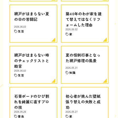
網戸がはまらない夏
築40年のわが家を建
の日の苦闘記
て替えではなくリフ
ォームした理由
2026.06.03
2026.06.02
生活
家
網戸がはまらない時
夏の恒例行事となっ
のチェックリストと
た網戸修理の風景
助言
2026.05.31
2026.06.02
知識
生活
石膏ボードのひび割
初心者が挑んだ壁紙
れを綺麗に直すプロ
張り替えの失敗と成
の技
功
2026.05.28
2026.05.27
害虫
家