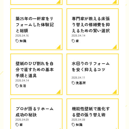
築25年の一軒家をリ
専門家が教える床張
フォームした体験記
り替えの修繕費を抑
と総額
えるための賢い選択
2026.04.16
2026.04.14
知識
家
壁紙のひび割れを自
水回りのリフォーム
分で直すための基本
を安く抑えるコツ
手順と道具
2026.04.11
2026.04.14
洗面所
生活
プロが語るリホーム
機能性壁紙で進化す
成功の秘訣
る壁の張り替え術
2026.04.09
2026.04.08
家
知識