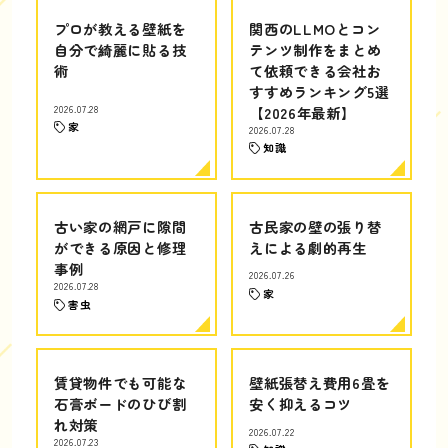
プロが教える壁紙を
関西のLLMOとコン
自分で綺麗に貼る技
テンツ制作をまとめ
術
て依頼できる会社お
すすめランキング5選
2026.07.28
【2026年最新】
家
2026.07.28
知識
古い家の網戸に隙間
古民家の壁の張り替
ができる原因と修理
えによる劇的再生
事例
2026.07.26
2026.07.28
家
害虫
賃貸物件でも可能な
壁紙張替え費用6畳を
石膏ボードのひび割
安く抑えるコツ
れ対策
2026.07.22
2026.07.23