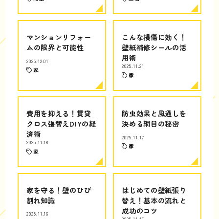
マンションリフォー
こんな損傷に効く！
ムの限界と可能性
壁紙補修シールの活
用術
2025.12.01
2025.11.21
家
家
費用を抑える！賃貸
防虫効果と風通しを
クロス張替えDIYの経
決める網目の秘密
済術
2025.11.17
2025.11.18
家
家
家を守る！壁のひび
はじめての壁紙張り
割れ知識
替え！基本の流れと
成功のコツ
2025.11.16
2025.11.16