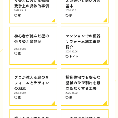
り替えにおける修繕
えの違いと選び方の
費計上の具体的事例
基本
2026.05.13
2026.05.11
家
家
初心者が挑んだ壁の
マンションでの便器
張り替え奮闘記
リフォーム施工事例
紹介
2026.05.09
2026.05.06
家
トイレ
プロが教える庭のリ
賃貸住宅でも安心な
フォームとデザイン
壁紙のひび割れを目
の潮流
立たなくする工夫
2026.05.04
2026.05.02
家
家