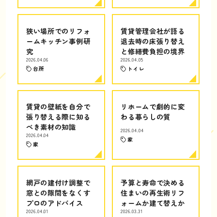
狭い場所でのリフォ
賃貸管理会社が語る
ームキッチン事例研
退去時の床張り替え
究
と修繕費負担の境界
2026.04.06
2026.04.05
台所
トイレ
賃貸の壁紙を自分で
リホームで劇的に変
張り替える際に知る
わる暮らしの質
べき素材の知識
2026.04.04
2026.04.04
家
家
網戸の建付け調整で
予算と寿命で決める
窓との隙間をなくす
住まいの再生術リフ
プロのアドバイス
ォームか建て替えか
2026.04.01
2026.03.31