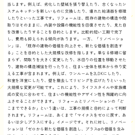
当します。例えば、劣化した壁紙を張り替えたり、古くなったシ
ステムキッチンを新しいものに交換したり、壊れた給湯器を修理
したりといった工事です。リフォームは、既存の建物の構造や間
取りはそのままに、内装や設備の機能性を回復させたり、見た目
を改善したりすることを目的とします。比較的短い工期で完了
し、費用も抑えられる傾向があります。 一方、「リノベーショ
ン」は、「既存の建物の価値を向上させ、新たな価値を創造す
る」ことを目的とした大規模な改修を指します。単なる修繕に留
まらず、間取りを大きく変更したり、水回りの位置を移動させた
り、建物の構造補強を行ったりと、住まい全体を根本から作り変
える工事が含まれます。例えば、ワンルームを2LDKにしたり、
和室を洋室にしたり、壁を撤去してリビングを広げたりといった
大規模な変更が可能です。これにより、ライフスタイルや家族構
成の変化に合わせて、住まいの機能性やデザイン性を飛躍的に向
上させることができます。 リフォームとリノベーションの「ど
こまでできるか」という違いは、工事の規模と目的によって判断
されます。リフォームは、あくまで「マイナスをゼロに戻す、あ
るいは少しプラスにする」イメージです。それに対し、リノベー
ションは「ゼロから新たな価値を創造し、プラスαの価値を生み