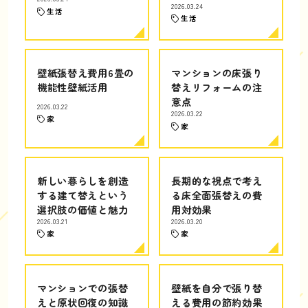
2026.03.24
生活
生活
壁紙張替え費用6畳の
マンションの床張り
機能性壁紙活用
替えリフォームの注
意点
2026.03.22
2026.03.22
家
家
新しい暮らしを創造
長期的な視点で考え
する建て替えという
る床全面張替えの費
選択肢の価値と魅力
用対効果
2026.03.21
2026.03.20
家
家
マンションでの張替
壁紙を自分で張り替
えと原状回復の知識
える費用の節約効果