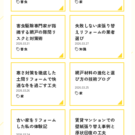
害虫
家
害虫駆除専門家が指
失敗しない床張り替
摘する網戸の隙間リ
えリフォームの業者
スクと対策術
選び
2026.03.31
2026.03.27
害虫
知識
寒さ対策を徹底した
網戸材料の進化と選
土間リフォームで快
び方の技術ブログ
適な冬を過ごす工夫
2026.03.25
2026.03.26
家
家
古い家をリフォーム
賃貸マンションでの
した私の体験記
壁紙張り替え事例と
原状回復の工夫
2026.03.24