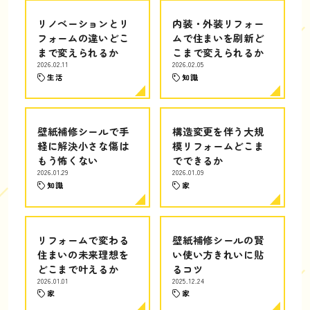
リノベーションとリ
内装・外装リフォー
フォームの違いどこ
ムで住まいを刷新ど
まで変えられるか
こまで変えられるか
2026.02.11
2026.02.05
生活
知識
壁紙補修シールで手
構造変更を伴う大規
軽に解決小さな傷は
模リフォームどこま
もう怖くない
でできるか
2026.01.29
2026.01.09
知識
家
リフォームで変わる
壁紙補修シールの賢
住まいの未来理想を
い使い方きれいに貼
どこまで叶えるか
るコツ
2026.01.01
2025.12.24
家
家