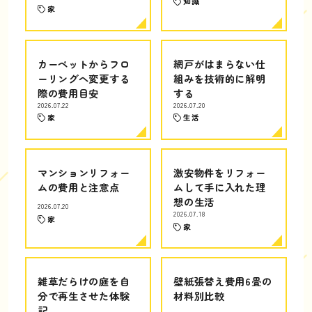
知識
家
カーペットからフロ
網戸がはまらない仕
ーリングへ変更する
組みを技術的に解明
際の費用目安
する
2026.07.22
2026.07.20
家
生活
マンションリフォー
激安物件をリフォー
ムの費用と注意点
ムして手に入れた理
想の生活
2026.07.20
2026.07.18
家
家
雑草だらけの庭を自
壁紙張替え費用6畳の
分で再生させた体験
材料別比較
記