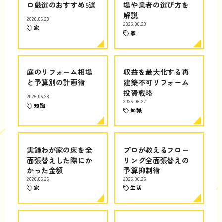
ロ厳選のおすすめ5選
場や業者の選び方を
解説
2026.06.29
2026.06.29
家
家
庭のリフォーム相場
収益を最大化する再
と予算別の計画術
建築不可リフォーム
投資戦略
2026.06.28
2026.06.27
知識
知識
実録わが家の床を全
プロが教えるフロー
面張替えした際にか
リング全面張替えの
かった金額
予算抑制術
2026.06.26
2026.06.26
家
生活