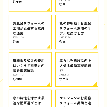
生活
家
お風呂リフォームの
私の体験談！お風呂
工期が延長する意外
リフォーム期間のリ
な原因
アルな過ごし方
2025.11.14
2025.11.14
家
家
壁紙張り替えの費用
暮らしを格段に向上
はいくら？相場と内
させる最新高機能網
訳を徹底解説
戸
2025.11.12
2025.11.11
知識
生活
窓の特性を活かす最
マンションのお風呂
適な網戸選びとは
リフォーム期間と注