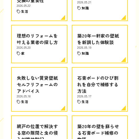
交換の重要性
2026.05.21
2026.05.22
知識
生活
理想のリフォームを
築20年一軒家の壁紙
叶える業者の探し方
を新調した体験談
2026.05.20
2026.05.19
家
知識
失敗しない賃貸壁紙
石膏ボードのひび割
セルフリフォームの
れを自分で補修する
アドバイス
方法
2026.05.18
2026.05.17
生活
生活
網戸の位置で解決す
築20年の壁を蘇らせ
る窓の隙間と虫の侵
る石膏ボード補修の