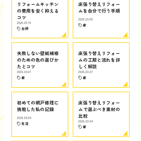
リフォームキッチン
床張り替えリフォー
の費用を安く抑える
ムを自分で行う手順
コツ
2026.03.09
2026.03.10
家
台所
失敗しない壁紙補修
床張り替えリフォー
のための色の選びか
ムの工期と流れを詳
たとコツ
しく解説
2026.03.07
2026.03.07
家
家
初めての網戸修理に
床張り替えリフォー
挑戦した私の記録
ムで選ぶべき素材の
比較
2026.03.04
2026.03.04
生活
家