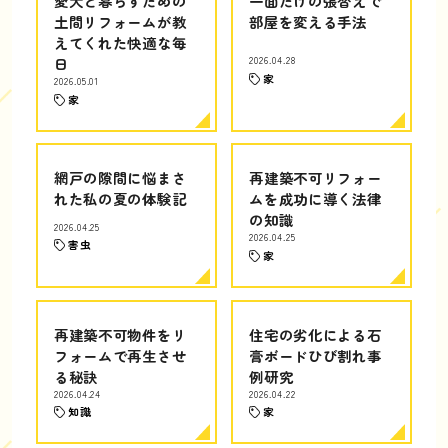
愛犬と暮らすための
一面だけの張替えで
土間リフォームが教
部屋を変える手法
えてくれた快適な毎
日
2026.04.28
家
2026.05.01
家
網戸の隙間に悩まさ
再建築不可リフォー
れた私の夏の体験記
ムを成功に導く法律
の知識
2026.04.25
2026.04.25
害虫
家
再建築不可物件をリ
住宅の劣化による石
フォームで再生させ
膏ボードひび割れ事
る秘訣
例研究
2026.04.24
2026.04.22
知識
家