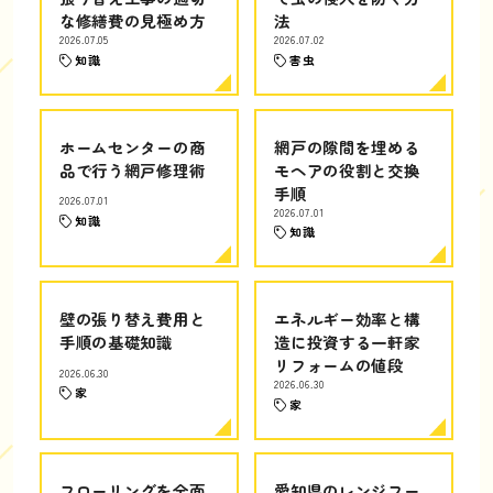
な修繕費の見極め方
法
2026.07.05
2026.07.02
知識
害虫
ホームセンターの商
網戸の隙間を埋める
品で行う網戸修理術
モヘアの役割と交換
手順
2026.07.01
2026.07.01
知識
知識
壁の張り替え費用と
エネルギー効率と構
手順の基礎知識
造に投資する一軒家
リフォームの値段
2026.06.30
2026.06.30
家
家
フローリングを全面
愛知県のレンジフー