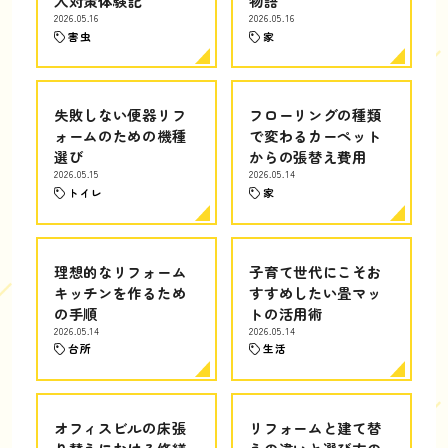
入対策体験記
物語
2026.05.16
2026.05.16
害虫
家
失敗しない便器リフ
フローリングの種類
ォームのための機種
で変わるカーペット
選び
からの張替え費用
2026.05.15
2026.05.14
トイレ
家
理想的なリフォーム
子育て世代にこそお
キッチンを作るため
すすめしたい畳マッ
の手順
トの活用術
2026.05.14
2026.05.14
台所
生活
オフィスビルの床張
リフォームと建て替