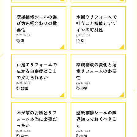
壁紙補修シールの選
水回りリフォームで
び方色柄合わせの重
叶うこと機能とデザ
要性
インの可能性
2025.12.17
2025.12.17
家
家
戸建てリフォームで
家族構成の変化と浴
広がる自由度どこま
室リフォームの必要
で変えられるか
性
2025.12.12
2025.12.08
知識
浴室
わが家のお風呂リフ
壁紙補修シールの限
ォーム本当に必要だ
界知っておくべきこ
ったか
と
2025.12.06
2025.12.05
浴室
生活