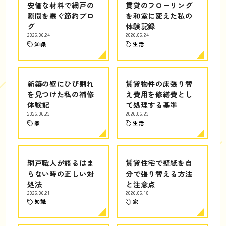
安価な材料で網戸の
賃貸のフローリング
隙間を塞ぐ節約ブロ
を和室に変えた私の
グ
体験記録
2026.06.24
2026.06.24
知識
生活
新築の壁にひび割れ
賃貸物件の床張り替
を見つけた私の補修
え費用を修繕費とし
体験記
て処理する基準
2026.06.23
2026.06.23
家
生活
網戸職人が語るはま
賃貸住宅で壁紙を自
らない時の正しい対
分で張り替える方法
処法
と注意点
2026.06.21
2026.06.18
知識
家