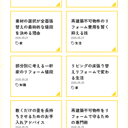
素材の選択が全面張
再建築不可物件のリ
替えの最終的な値段
フォーム費用を賢く
を決める理由
抑える技
2026.05.27
2026.05.27
家
生活
部分別に考える一軒
リビングの床張り替
家のリフォーム値段
えリフォームで変わ
る生活
2026.05.25
2026.05.25
知識
家
敷くだけの畳を長持
再建築不可物件をリ
ちさせるためのお手
フォームで守るため
入れアドバイス
の専門術
2026.05.25
2026.05.25