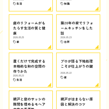
生活
知識
庭のリフォームがも
築20年の家でリフォ
たらす生活の質と健
ームキッチンをした
康
話
2026.05.25
2026.05.23
家
台所
置くだけで完成する
プロが語る下地処理
本格的な和の空間の
こそが仕上がりの鍵
作りかた
2026.05.22
2026.05.23
家
生活
網戸と窓のサッシの
網戸がはまらない原
隙間を埋めるモヘア
因と解決のコツ