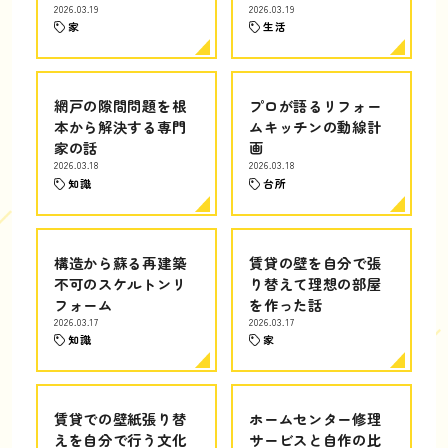
2026.03.19
2026.03.19
家
生活
網戸の隙間問題を根
プロが語るリフォー
本から解決する専門
ムキッチンの動線計
家の話
画
2026.03.18
2026.03.18
知識
台所
構造から蘇る再建築
賃貸の壁を自分で張
不可のスケルトンリ
り替えて理想の部屋
フォーム
を作った話
2026.03.17
2026.03.17
知識
家
賃貸での壁紙張り替
ホームセンター修理
えを自分で行う文化
サービスと自作の比