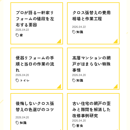
プロが語る一軒家リ
クロス張替えの費用
フォームの値段を左
相場と作業工程
右する要因
2026.04.22
2026.04.22
知識
家
便器リフォームの手
高層マンションの網
順と当日の作業の流
戸がはまらない特殊
れ
事情
2026.04.20
2026.04.20
トイレ
知識
後悔しないクロス張
古い住宅の網戸の歪
替えの色選びのコツ
みと隙間を解消した
改修事例研究
2026.04.20
2026.04.20
知識
害虫