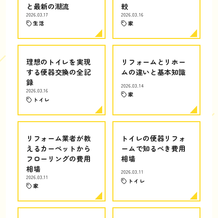
と最新の潮流
較
2026.03.17
2026.03.16
生活
家
理想のトイレを実現
リフォームとリホー
する便器交換の全記
ムの違いと基本知識
録
2026.03.14
2026.03.16
家
トイレ
リフォーム業者が教
トイレの便器リフォ
えるカーペットから
ームで知るべき費用
フローリングの費用
相場
相場
2026.03.11
2026.03.11
トイレ
家