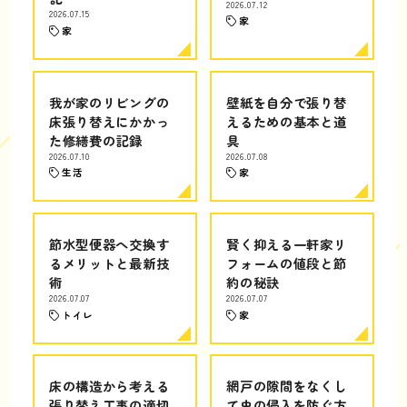
2026.07.12
2026.07.15
家
家
我が家のリビングの
壁紙を自分で張り替
床張り替えにかかっ
えるための基本と道
た修繕費の記録
具
2026.07.10
2026.07.08
生活
家
節水型便器へ交換す
賢く抑える一軒家リ
るメリットと最新技
フォームの値段と節
術
約の秘訣
2026.07.07
2026.07.07
トイレ
家
床の構造から考える
網戸の隙間をなくし
張り替え工事の適切
て虫の侵入を防ぐ方