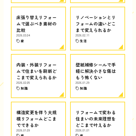
床張り替えリフォー
リノベーションとリ
ムで選ぶべき素材の
フォームの違いどこ
比較
まで変えられるか
2026.03.04
2026.02.11
家
生活
内装・外装リフォー
壁紙補修シールで手
ムで住まいを刷新ど
軽に解決小さな傷は
こまで変えられるか
もう怖くない
2026.02.05
2026.01.29
知識
知識
構造変更を伴う大規
リフォームで変わる
模リフォームどこま
住まいの未来理想を
でできるか
どこまで叶えるか
2026.01.09
2026.01.01
家
家