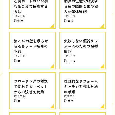
石膏ボードのひび割
網戸の位置で解決す
れを自分で補修する
る窓の隙間と虫の侵
方法
入対策体験記
2026.05.17
2026.05.16
生活
害虫
築20年の壁を蘇らせ
失敗しない便器リフ
る石膏ボード補修の
ォームのための機種
物語
選び
2026.05.16
2026.05.15
家
トイレ
フローリングの種類
理想的なリフォーム
で変わるカーペット
キッチンを作るため
からの張替え費用
の手順
2026.05.14
2026.05.14
家
台所