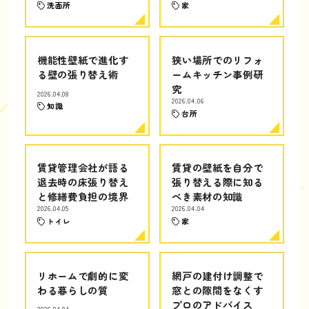
洗面所
家
機能性壁紙で進化す
狭い場所でのリフォ
る壁の張り替え術
ームキッチン事例研
究
2026.04.08
2026.04.06
知識
台所
賃貸管理会社が語る
賃貸の壁紙を自分で
退去時の床張り替え
張り替える際に知る
と修繕費負担の境界
べき素材の知識
2026.04.05
2026.04.04
トイレ
家
リホームで劇的に変
網戸の建付け調整で
わる暮らしの質
窓との隙間をなくす
プロのアドバイス