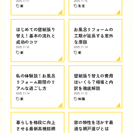
2025.11.17
2025.11.16
家
生活
はじめての壁紙張り
お風呂リフォームの
替え！基本の流れと
工期が延長する意外
成功のコツ
な原因
2025.11.16
2025.11.14
家
家
私の体験談！お風呂
壁紙張り替えの費用
リフォーム期間のリ
はいくら？相場と内
アルな過ごし方
訳を徹底解説
2025.11.14
2025.11.12
家
知識
暮らしを格段に向上
窓の特性を活かす最
させる最新高機能網
適な網戸選びとは