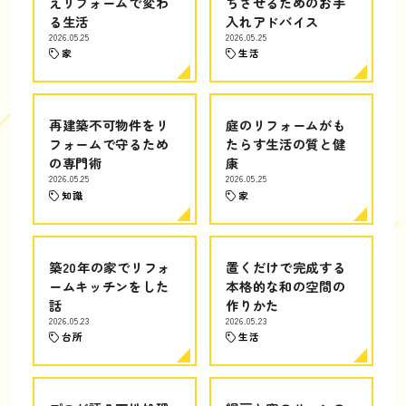
えリフォームで変わ
ちさせるためのお手
る生活
入れアドバイス
2026.05.25
2026.05.25
家
生活
再建築不可物件をリ
庭のリフォームがも
フォームで守るため
たらす生活の質と健
の専門術
康
2026.05.25
2026.05.25
知識
家
築20年の家でリフォ
置くだけで完成する
ームキッチンをした
本格的な和の空間の
話
作りかた
2026.05.23
2026.05.23
台所
生活