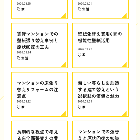
2026.03.25
2026.03.24
家
生活
賃貸マンションでの
壁紙張替え費用6畳の
壁紙張り替え事例と
機能性壁紙活用
原状回復の工夫
2026.03.22
2026.03.24
家
生活
マンションの床張り
新しい暮らしを創造
替えリフォームの注
する建て替えという
意点
選択肢の価値と魅力
2026.03.22
2026.03.21
家
家
長期的な視点で考え
マンションでの張替
る床全面張替えの費
えと原状回復の知識