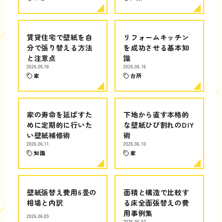
賃貸住宅で壁紙を自
リフォームキッチン
分で張り替える方法
を成功させる基本知
と注意点
識
2026.06.18
2026.06.16
家
台所
家の寿命を延ばすた
下地から直す本格的
めに定期的に行いた
な壁紙ひび割れのDIY
い壁紙補修術
術
2026.06.11
2026.06.10
知識
家
壁紙張替え費用6畳の
面積と構造で比較す
相場と内訳
る床全面張替えの費
用事例集
2026.06.09
2026.06.07