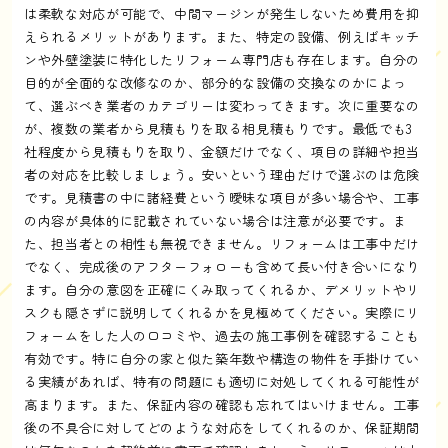
は柔軟な対応が可能で、中間マージンが発生しないため費用を抑
えられるメリットがあります。また、特定の設備、例えばキッチ
ンや外壁塗装に特化したリフォーム専門店も存在します。自分の
目的が全面的な改修なのか、部分的な設備の交換なのかによっ
て、選ぶべき業者のカテゴリーは変わってきます。次に重要なの
が、複数の業者から見積もりを取る相見積もりです。最低でも3
社程度から見積もりを取り、金額だけでなく、項目の詳細や担当
者の対応を比較しましょう。安いという理由だけで選ぶのは危険
です。見積書の中に諸経費という曖昧な項目が多い場合や、工事
の内容が具体的に記載されていない場合は注意が必要です。ま
た、担当者との相性も無視できません。リフォームは工事中だけ
でなく、完成後のアフターフォローも含めて長い付き合いになり
ます。自分の意図を正確にくみ取ってくれるか、デメリットやリ
スクも隠さずに説明してくれるかを見極めてください。実際にリ
フォームをした人の口コミや、過去の施工事例を確認することも
有効です。特に自分の家と似た築年数や構造の物件を手掛けてい
る実績があれば、特有の問題にも適切に対処してくれる可能性が
高まります。また、保証内容の確認も忘れてはいけません。工事
後の不具合に対してどのような対応をしてくれるのか、保証期間