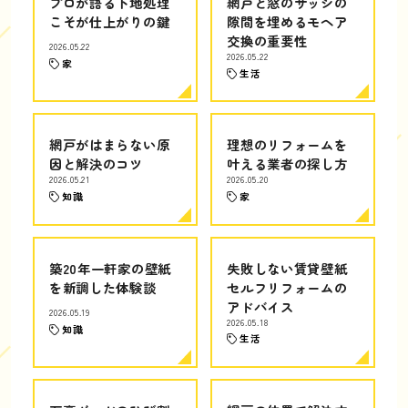
プロが語る下地処理
網戸と窓のサッシの
こそが仕上がりの鍵
隙間を埋めるモヘア
交換の重要性
2026.05.22
2026.05.22
家
生活
網戸がはまらない原
理想のリフォームを
因と解決のコツ
叶える業者の探し方
2026.05.21
2026.05.20
知識
家
築20年一軒家の壁紙
失敗しない賃貸壁紙
を新調した体験談
セルフリフォームの
アドバイス
2026.05.19
2026.05.18
知識
生活