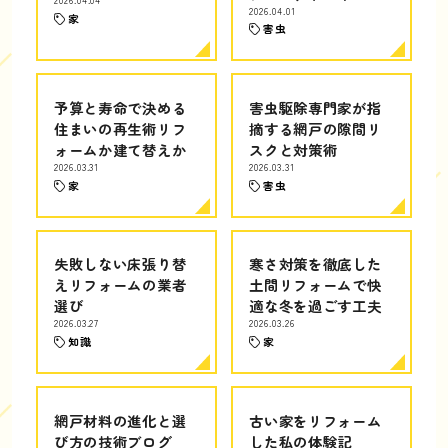
2026.04.04
2026.04.01
家
害虫
予算と寿命で決める
害虫駆除専門家が指
住まいの再生術リフ
摘する網戸の隙間リ
ォームか建て替えか
スクと対策術
2026.03.31
2026.03.31
家
害虫
失敗しない床張り替
寒さ対策を徹底した
えリフォームの業者
土間リフォームで快
選び
適な冬を過ごす工夫
2026.03.27
2026.03.26
知識
家
網戸材料の進化と選
古い家をリフォーム
び方の技術ブログ
した私の体験記