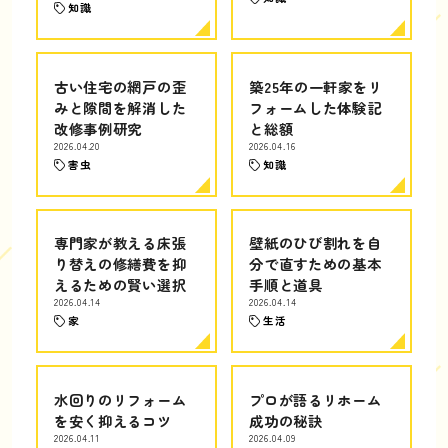
知識
古い住宅の網戸の歪
築25年の一軒家をリ
みと隙間を解消した
フォームした体験記
改修事例研究
と総額
2026.04.20
2026.04.16
害虫
知識
専門家が教える床張
壁紙のひび割れを自
り替えの修繕費を抑
分で直すための基本
えるための賢い選択
手順と道具
2026.04.14
2026.04.14
家
生活
水回りのリフォーム
プロが語るリホーム
を安く抑えるコツ
成功の秘訣
2026.04.11
2026.04.09