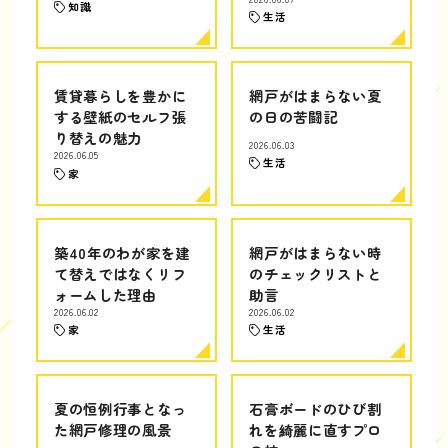
知識
生活
賃貸暮らしを豊かに
網戸がはまらない夏
する壁紙のセルフ張
の日の苦闘記
り替えの魅力
2026.06.03
2026.06.05
生活
家
築40年のわが家を建
網戸がはまらない時
て替えではなくリフ
のチェックリストと
ォームした理由
助言
2026.06.02
2026.06.02
家
生活
夏の恒例行事となっ
石膏ボードのひび割
た網戸修理の風景
れを綺麗に直すプロ