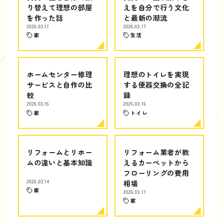
り替えて理想の部屋
えを自分で行う文化
を作った話
と最新の潮流
2026.03.17
2026.03.17
家
生活
ホームセンター修理
理想のトイレを実現
サービスと自作の比
する便器交換の全記
較
録
2026.03.16
2026.03.16
家
トイレ
リフォームとリホー
リフォーム業者が教
ムの違いと基本知識
えるカーペットから
フローリングの費用
2026.03.14
相場
家
2026.03.11
家