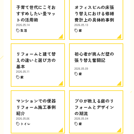
子育て世代にこそお
オフィスビルの床張
すすめしたい畳マッ
り替えにおける修繕
トの活用術
費計上の具体的事例
2026.05.14
2026.05.13
生活
家
リフォームと建て替
初心者が挑んだ壁の
えの違いと選び方の
張り替え奮闘記
基本
2026.05.09
2026.05.11
家
家
マンションでの便器
プロが教える庭のリ
リフォーム施工事例
フォームとデザイン
紹介
の潮流
2026.05.06
2026.05.04
トイレ
家