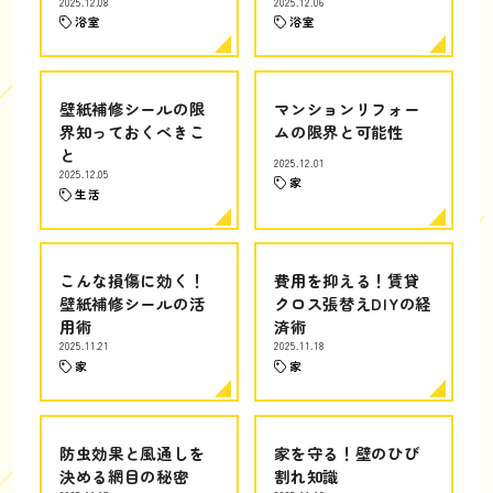
2025.12.08
2025.12.06
浴室
浴室
壁紙補修シールの限
マンションリフォー
界知っておくべきこ
ムの限界と可能性
と
2025.12.01
2025.12.05
家
生活
こんな損傷に効く！
費用を抑える！賃貸
壁紙補修シールの活
クロス張替えDIYの経
用術
済術
2025.11.21
2025.11.18
家
家
防虫効果と風通しを
家を守る！壁のひび
決める網目の秘密
割れ知識