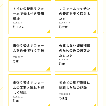
トイレの便器リフォ
リフォームキッチン
ームで知るべき費用
の費用を安く抑える
相場
コツ
2026.03.11
2026.03.10
トイレ
台所
床張り替えリフォー
失敗しない壁紙補修
ムを自分で行う手順
のための色の選びか
たとコツ
2026.03.09
2026.03.07
家
家
床張り替えリフォー
初めての網戸修理に
ムの工期と流れを詳
挑戦した私の記録
しく解説
2026.03.04
2026.03.07
生活
家