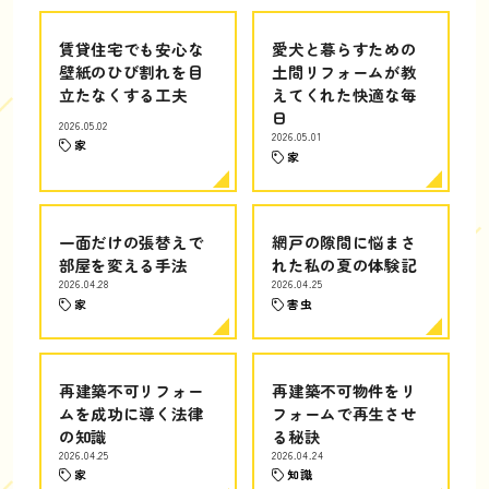
賃貸住宅でも安心な
愛犬と暮らすための
壁紙のひび割れを目
土間リフォームが教
立たなくする工夫
えてくれた快適な毎
日
2026.05.02
2026.05.01
家
家
一面だけの張替えで
網戸の隙間に悩まさ
部屋を変える手法
れた私の夏の体験記
2026.04.28
2026.04.25
家
害虫
再建築不可リフォー
再建築不可物件をリ
ムを成功に導く法律
フォームで再生させ
の知識
る秘訣
2026.04.25
2026.04.24
家
知識