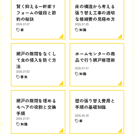
賢く抑える一軒家リ
床の構造から考える
フォームの値段と節
張り替え工事の適切
約の秘訣
な修繕費の見極め方
2026.07.07
2026.07.05
家
知識
網戸の隙間をなくし
ホームセンターの商
て虫の侵入を防ぐ方
品で行う網戸修理術
法
2026.07.01
2026.07.02
知識
害虫
網戸の隙間を埋める
壁の張り替え費用と
モヘアの役割と交換
手順の基礎知識
手順
2026.06.30
2026.07.01
家
知識