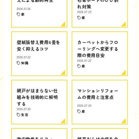
れ対策
2026.07.26
2026.07.23
家
家
壁紙張替え費用6畳を
カーペットからフロ
安く抑えるコツ
ーリングへ変更する
際の費用目安
2026.07.22
2026.07.22
知識
家
網戸がはまらない仕
マンションリフォー
組みを技術的に解明
ムの費用と注意点
する
2026.07.20
2026.07.20
家
生活
激安物件をリフォー
雑草だらけの庭を自