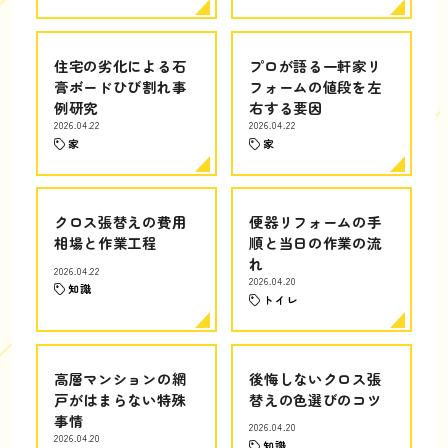
住宅の劣化による石
プロが語る一軒家リ
膏ボードひび割れ事
フォームの値段を左
例研究
右する要因
2026.04.22
2026.04.22
家
家
クロス張替えの費用
便器リフォームの手
相場と作業工程
順と当日の作業の流
れ
2026.04.22
2026.04.20
知識
トイレ
高層マンションの網
後悔しないクロス張
戸がはまらない特殊
替えの色選びのコツ
事情
2026.04.20
2026.04.20
知識