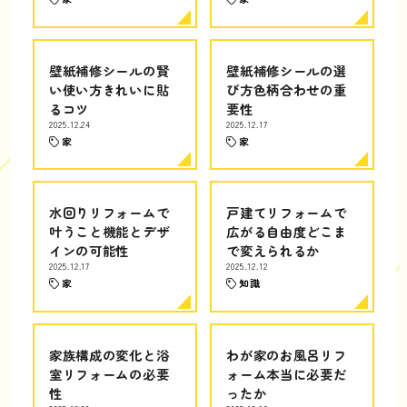
壁紙補修シールの賢
壁紙補修シールの選
い使い方きれいに貼
び方色柄合わせの重
るコツ
要性
2025.12.24
2025.12.17
家
家
水回りリフォームで
戸建てリフォームで
叶うこと機能とデザ
広がる自由度どこま
インの可能性
で変えられるか
2025.12.17
2025.12.12
家
知識
家族構成の変化と浴
わが家のお風呂リフ
室リフォームの必要
ォーム本当に必要だ
性
ったか