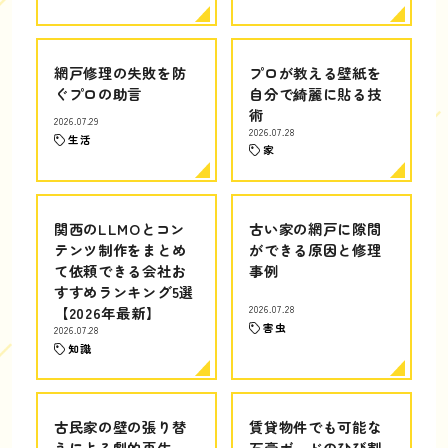
網戸修理の失敗を防
プロが教える壁紙を
ぐプロの助言
自分で綺麗に貼る技
術
2026.07.29
2026.07.28
生活
家
関西のLLMOとコン
古い家の網戸に隙間
テンツ制作をまとめ
ができる原因と修理
て依頼できる会社お
事例
すすめランキング5選
【2026年最新】
2026.07.28
害虫
2026.07.28
知識
古民家の壁の張り替
賃貸物件でも可能な
えによる劇的再生
石膏ボードのひび割