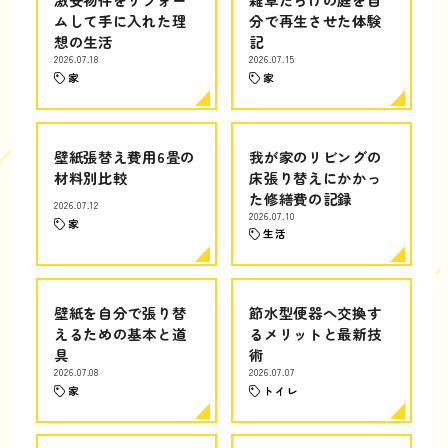
ムして手に入れた理
分で再生させた体験
想の生活
記
2026.07.18
2026.07.15
家
家
壁紙張替え費用6畳の
我が家のリビングの
材料別比較
床張り替えにかかっ
た修繕費の記録
2026.07.12
2026.07.10
家
生活
壁紙を自分で張り替
節水型便器へ交換す
えるための基本と道
るメリットと最新技
具
術
2026.07.08
2026.07.07
家
トイレ