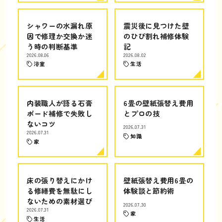
シャワーの水漏れ原
震災後に見つけた壁
因で修理か交換か迷
のひび割れ補修体験
う時の判断基準
記
2026.08.06
2026.08.02
浴室
生活
内装職人が語る石膏
6畳の壁紙張替え費用
ボード補修で失敗し
とプロの技
ないコツ
2026.07.31
2026.07.31
知識
家
床の張り替えにかけ
壁紙張替え費用6畳の
る修繕費を無駄にし
体験談と節約術
ないための素材選び
2026.07.30
2026.07.31
家
生活