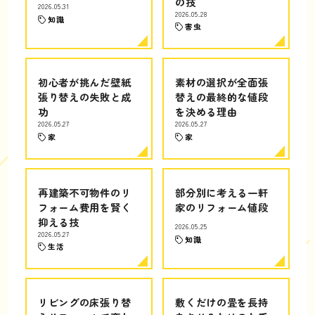
の技
2026.05.31
2026.05.28
知識
害虫
初心者が挑んだ壁紙
素材の選択が全面張
張り替えの失敗と成
替えの最終的な値段
功
を決める理由
2026.05.27
2026.05.27
家
家
再建築不可物件のリ
部分別に考える一軒
フォーム費用を賢く
家のリフォーム値段
抑える技
2026.05.25
2026.05.27
知識
生活
リビングの床張り替
敷くだけの畳を長持