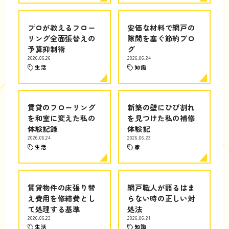
プロが教えるフロー
安価な材料で網戸の
リング全面張替えの
隙間を塞ぐ節約ブロ
予算抑制術
グ
2026.06.26
2026.06.24
生活
知識
賃貸のフローリング
新築の壁にひび割れ
を和室に変えた私の
を見つけた私の補修
体験記録
体験記
2026.06.24
2026.06.23
生活
家
賃貸物件の床張り替
網戸職人が語るはま
え費用を修繕費とし
らない時の正しい対
て処理する基準
処法
2026.06.23
2026.06.21
生活
知識