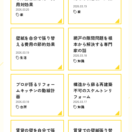
用対効果
2026.03.19
2026.03.20
家
家
壁紙を自分で張り替
網戸の隙間問題を根
える費用の節約効果
本から解決する専門
家の話
2026.03.19
2026.03.18
生活
知識
プロが語るリフォー
構造から蘇る再建築
ムキッチンの動線計
不可のスケルトンリ
画
フォーム
2026.03.18
2026.03.17
台所
知識
賃貸の壁を自分で張
賃貸での壁紙張り替