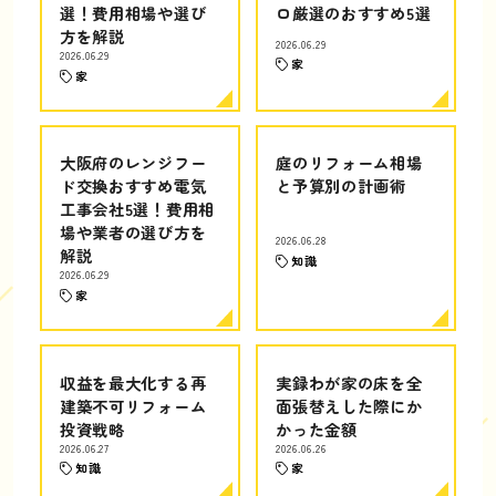
選！費用相場や選び
ロ厳選のおすすめ5選
方を解説
2026.06.29
2026.06.29
家
家
大阪府のレンジフー
庭のリフォーム相場
ド交換おすすめ電気
と予算別の計画術
工事会社5選！費用相
場や業者の選び方を
2026.06.28
解説
知識
2026.06.29
家
収益を最大化する再
実録わが家の床を全
建築不可リフォーム
面張替えした際にか
投資戦略
かった金額
2026.06.27
2026.06.26
知識
家