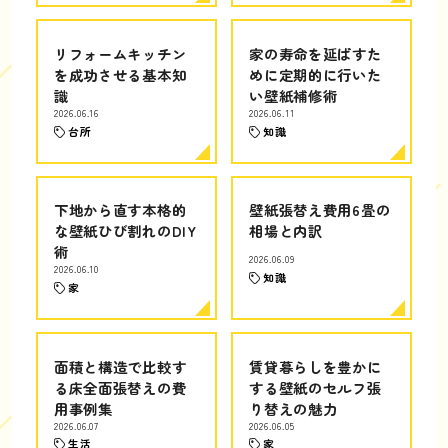
リフォームキッチン
家の寿命を延ばすた
を成功させる基本知
めに定期的に行いた
識
い壁紙補修術
2026.06.16
2026.06.11
台所
知識
下地から直す本格的
壁紙張替え費用6畳の
な壁紙ひび割れのDIY
相場と内訳
術
2026.06.09
2026.06.10
知識
家
面積と構造で比較す
賃貸暮らしを豊かに
る床全面張替えの費
する壁紙のセルフ張
用事例集
り替えの魅力
2026.06.07
2026.06.05
生活
家