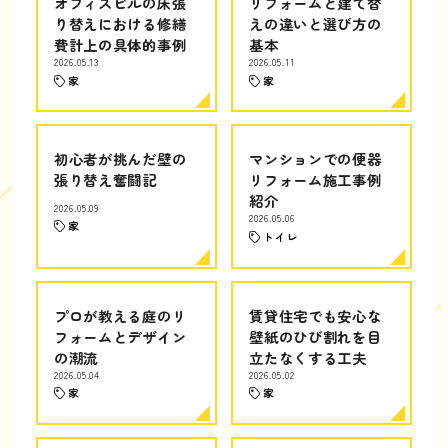
オフィスビルの床張
リフォームと建て替
り替えにおける修繕
えの違いと選び方の
費計上の具体的事例
基本
2026.05.13
2026.05.11
家
家
初心者が挑んだ壁の
マンションでの便器
張り替え奮闘記
リフォーム施工事例
紹介
2026.05.09
2026.05.06
家
トイレ
プロが教える庭のリ
賃貸住宅でも安心な
フォームとデザイン
壁紙のひび割れを目
の潮流
立たなくする工夫
2026.05.04
2026.05.02
家
家