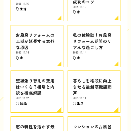
成功のコツ
2025.11.16
2025.11.16
生活
家
お風呂リフォームの
私の体験談！お風呂
工期が延長する意外
リフォーム期間のリ
な原因
アルな過ごし方
2025.11.14
2025.11.14
家
家
壁紙張り替えの費用
暮らしを格段に向上
はいくら？相場と内
させる最新高機能網
訳を徹底解説
戸
2025.11.12
2025.11.11
知識
生活
窓の特性を活かす最
マンションのお風呂