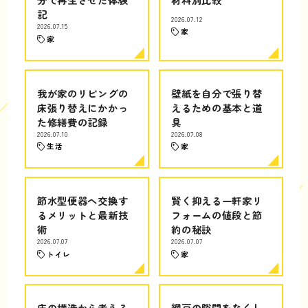
記
2026.07.12
2026.07.15
家
家
我が家のリビングの
壁紙を自分で張り替
床張り替えにかかっ
えるための基本と道
た修繕費の記録
具
2026.07.10
2026.07.08
生活
家
節水型便器へ交換す
賢く抑える一軒家リ
るメリットと最新技
フォームの値段と節
術
約の秘訣
2026.07.07
2026.07.07
トイレ
家
床の構造から考える
網戸の隙間をなくし