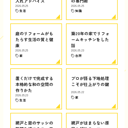
入れアドバイス
の専門術
2026.05.25
2026.05.25
生活
知識
庭のリフォームがも
築20年の家でリフォ
たらす生活の質と健
ームキッチンをした
康
話
2026.05.25
2026.05.23
家
台所
置くだけで完成する
プロが語る下地処理
本格的な和の空間の
こそが仕上がりの鍵
作りかた
2026.05.22
2026.05.23
家
生活
網戸と窓のサッシの
網戸がはまらない原