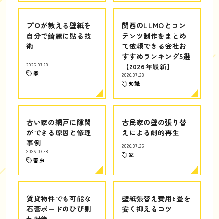
プロが教える壁紙を
関西のLLMOとコン
自分で綺麗に貼る技
テンツ制作をまとめ
術
て依頼できる会社お
すすめランキング5選
2026.07.28
【2026年最新】
家
2026.07.28
知識
古い家の網戸に隙間
古民家の壁の張り替
ができる原因と修理
えによる劇的再生
事例
2026.07.26
2026.07.28
家
害虫
賃貸物件でも可能な
壁紙張替え費用6畳を
石膏ボードのひび割
安く抑えるコツ
れ対策