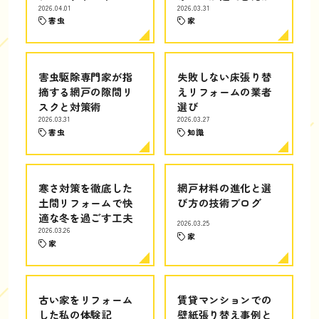
2026.04.01
2026.03.31
害虫
家
害虫駆除専門家が指
失敗しない床張り替
摘する網戸の隙間リ
えリフォームの業者
スクと対策術
選び
2026.03.31
2026.03.27
害虫
知識
寒さ対策を徹底した
網戸材料の進化と選
土間リフォームで快
び方の技術ブログ
適な冬を過ごす工夫
2026.03.25
2026.03.26
家
家
古い家をリフォーム
賃貸マンションでの
した私の体験記
壁紙張り替え事例と