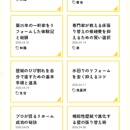
害虫
築25年の一軒家をリ
専門家が教える床張
フォームした体験記
り替えの修繕費を抑
と総額
えるための賢い選択
2026.04.16
2026.04.14
知識
家
壁紙のひび割れを自
水回りのリフォーム
分で直すための基本
を安く抑えるコツ
手順と道具
2026.04.11
2026.04.14
洗面所
生活
プロが語るリホーム
機能性壁紙で進化す
成功の秘訣
る壁の張り替え術
2026.04.09
2026.04.08