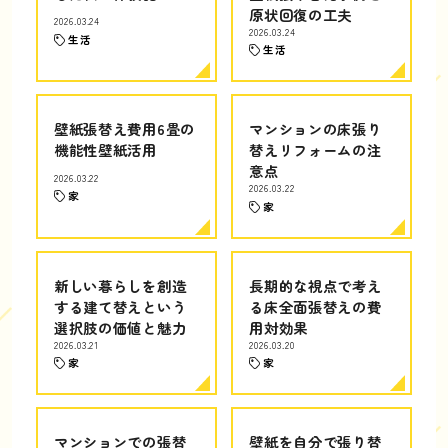
原状回復の工夫
2026.03.24
2026.03.24
生活
生活
壁紙張替え費用6畳の
マンションの床張り
機能性壁紙活用
替えリフォームの注
意点
2026.03.22
2026.03.22
家
家
新しい暮らしを創造
長期的な視点で考え
する建て替えという
る床全面張替えの費
選択肢の価値と魅力
用対効果
2026.03.21
2026.03.20
家
家
マンションでの張替
壁紙を自分で張り替