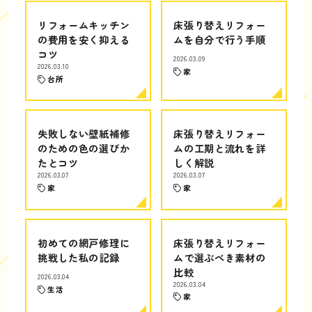
リフォームキッチン
床張り替えリフォー
の費用を安く抑える
ムを自分で行う手順
コツ
2026.03.09
2026.03.10
家
台所
失敗しない壁紙補修
床張り替えリフォー
のための色の選びか
ムの工期と流れを詳
たとコツ
しく解説
2026.03.07
2026.03.07
家
家
初めての網戸修理に
床張り替えリフォー
挑戦した私の記録
ムで選ぶべき素材の
比較
2026.03.04
2026.03.04
生活
家