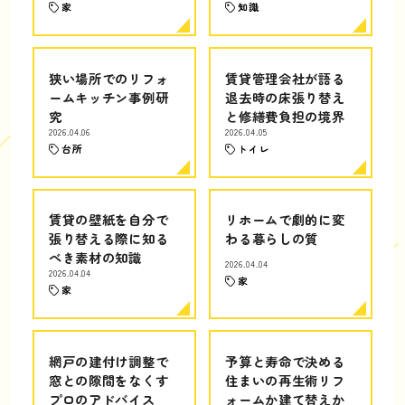
家
知識
狭い場所でのリフォ
賃貸管理会社が語る
ームキッチン事例研
退去時の床張り替え
究
と修繕費負担の境界
2026.04.06
2026.04.05
台所
トイレ
賃貸の壁紙を自分で
リホームで劇的に変
張り替える際に知る
わる暮らしの質
べき素材の知識
2026.04.04
2026.04.04
家
家
網戸の建付け調整で
予算と寿命で決める
窓との隙間をなくす
住まいの再生術リフ
プロのアドバイス
ォームか建て替えか