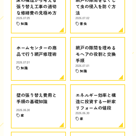
張り替え工事の適切
て虫の侵入を防ぐ方
な修繕費の見極め方
法
2026.07.05
2026.07.02
知識
害虫
ホームセンターの商
網戸の隙間を埋める
品で行う網戸修理術
モヘアの役割と交換
手順
2026.07.01
2026.07.01
知識
知識
壁の張り替え費用と
エネルギー効率と構
手順の基礎知識
造に投資する一軒家
リフォームの値段
2026.06.30
2026.06.30
家
家