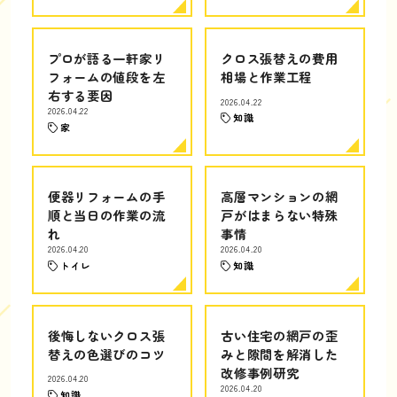
プロが語る一軒家リ
クロス張替えの費用
フォームの値段を左
相場と作業工程
右する要因
2026.04.22
2026.04.22
知識
家
便器リフォームの手
高層マンションの網
順と当日の作業の流
戸がはまらない特殊
れ
事情
2026.04.20
2026.04.20
トイレ
知識
後悔しないクロス張
古い住宅の網戸の歪
替えの色選びのコツ
みと隙間を解消した
改修事例研究
2026.04.20
2026.04.20
知識