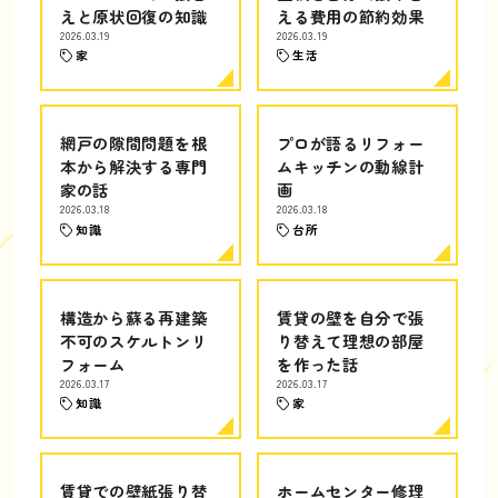
えと原状回復の知識
える費用の節約効果
2026.03.19
2026.03.19
家
生活
網戸の隙間問題を根
プロが語るリフォー
本から解決する専門
ムキッチンの動線計
家の話
画
2026.03.18
2026.03.18
知識
台所
構造から蘇る再建築
賃貸の壁を自分で張
不可のスケルトンリ
り替えて理想の部屋
フォーム
を作った話
2026.03.17
2026.03.17
知識
家
賃貸での壁紙張り替
ホームセンター修理