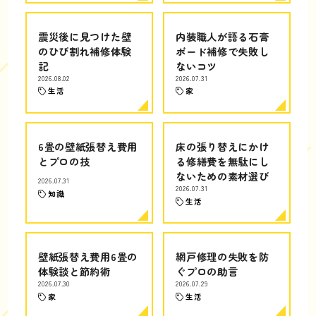
震災後に見つけた壁
内装職人が語る石膏
のひび割れ補修体験
ボード補修で失敗し
記
ないコツ
2026.08.02
2026.07.31
生活
家
6畳の壁紙張替え費用
床の張り替えにかけ
とプロの技
る修繕費を無駄にし
ないための素材選び
2026.07.31
2026.07.31
知識
生活
壁紙張替え費用6畳の
網戸修理の失敗を防
体験談と節約術
ぐプロの助言
2026.07.30
2026.07.29
家
生活