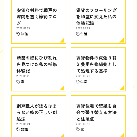
安価な材料で網戸の
賃貸のフローリング
隙間を塞ぐ節約ブロ
を和室に変えた私の
グ
体験記録
2026.06.24
2026.06.24
知識
生活
新築の壁にひび割れ
賃貸物件の床張り替
を見つけた私の補修
え費用を修繕費とし
体験記
て処理する基準
2026.06.23
2026.06.23
家
生活
網戸職人が語るはま
賃貸住宅で壁紙を自
らない時の正しい対
分で張り替える方法
処法
と注意点
2026.06.21
2026.06.18
知識
家