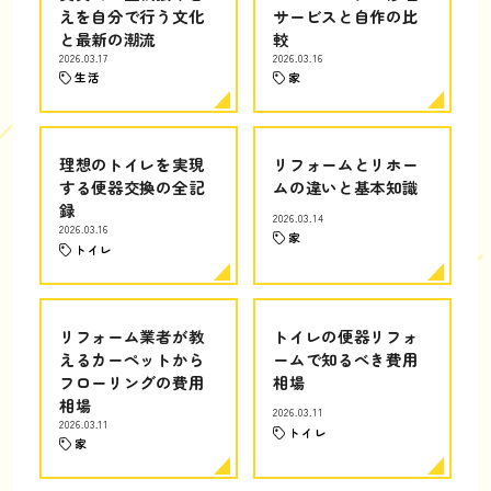
えを自分で行う文化
サービスと自作の比
と最新の潮流
較
2026.03.17
2026.03.16
生活
家
理想のトイレを実現
リフォームとリホー
する便器交換の全記
ムの違いと基本知識
録
2026.03.14
2026.03.16
家
トイレ
リフォーム業者が教
トイレの便器リフォ
えるカーペットから
ームで知るべき費用
フローリングの費用
相場
相場
2026.03.11
2026.03.11
トイレ
家