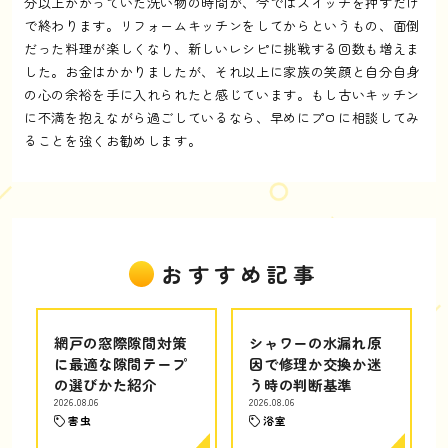
分以上かかっていた洗い物の時間が、今ではスイッチを押すだけ
で終わります。リフォームキッチンをしてからというもの、面倒
だった料理が楽しくなり、新しいレシピに挑戦する回数も増えま
した。お金はかかりましたが、それ以上に家族の笑顔と自分自身
の心の余裕を手に入れられたと感じています。もし古いキッチン
に不満を抱えながら過ごしているなら、早めにプロに相談してみ
ることを強くお勧めします。
おすすめ記事
網戸の窓際隙間対策
シャワーの水漏れ原
に最適な隙間テープ
因で修理か交換か迷
の選びかた紹介
う時の判断基準
2026.08.06
2026.08.06
害虫
浴室