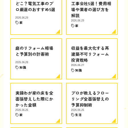
どこ？電気工事のプ
工事会社5選！費用相
ロ厳選のおすすめ5選
場や業者の選び方を
解説
2026.06.29
2026.06.29
家
家
庭のリフォーム相場
収益を最大化する再
と予算別の計画術
建築不可リフォーム
投資戦略
2026.06.28
2026.06.27
知識
知識
実録わが家の床を全
プロが教えるフロー
面張替えした際にか
リング全面張替えの
かった金額
予算抑制術
2026.06.26
2026.06.26
家
生活