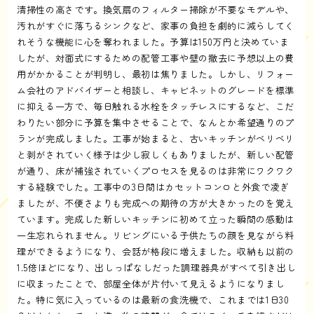
清掃性の高さです。換気扇のフィルター掃除が不要なモデルや、
汚れがすぐに落ちるシンクなど、家事の負担を劇的に減らしてく
れそうな機能に心を奪われました。予算は150万円と決めていま
したが、対面式にするための配管工事や壁の撤去に予想以上の費
用がかかることが判明し、最初は焦りました。しかし、リフォー
ム会社のアドバイザーと相談し、キャビネットのグレードを標準
に抑える一方で、毎日触れる水栓をタッチレスにするなど、こだ
わりたい部分に予算を集中させることで、なんとか希望通りのプ
ランが完成しました。工事が始まると、古いキッチンがベリベリ
と剥がされていく様子は少し寂しくもありましたが、新しい配管
が通り、床が補強されていくプロセスを見るのは非常にワクワク
する経験でした。工事中の3日間はカセットコンロと外食で凌ぎ
ましたが、不便さよりも完成への期待の方が大きかったのを覚え
ています。完成した新しいキッチンに初めて立った瞬間の感動は
一生忘れられません。リビングにいる子供たちの顔を見ながら料
理ができるようになり、会話が格段に増えました。収納も以前の
1.5倍ほどになり、出しっぱなしだった調理器具がすべて引き出し
に収まったことで、部屋全体が片付いて見えるようになりまし
た。特に気に入っているのは最新の食洗機で、これまでは1日30