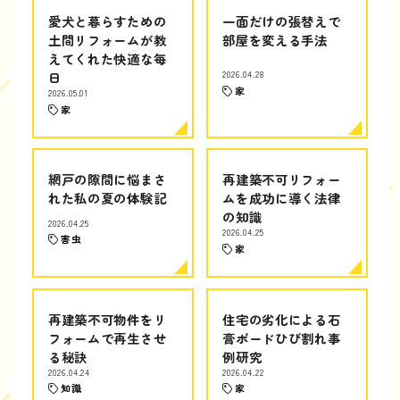
愛犬と暮らすための
一面だけの張替えで
土間リフォームが教
部屋を変える手法
えてくれた快適な毎
日
2026.04.28
家
2026.05.01
家
網戸の隙間に悩まさ
再建築不可リフォー
れた私の夏の体験記
ムを成功に導く法律
の知識
2026.04.25
2026.04.25
害虫
家
再建築不可物件をリ
住宅の劣化による石
フォームで再生させ
膏ボードひび割れ事
る秘訣
例研究
2026.04.24
2026.04.22
知識
家