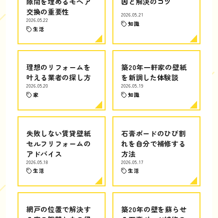
隙間を埋めるモヘア
因と解決のコツ
交換の重要性
2026.05.21
2026.05.22
知識
生活
理想のリフォームを
築20年一軒家の壁紙
叶える業者の探し方
を新調した体験談
2026.05.20
2026.05.19
家
知識
失敗しない賃貸壁紙
石膏ボードのひび割
セルフリフォームの
れを自分で補修する
アドバイス
方法
2026.05.18
2026.05.17
生活
生活
網戸の位置で解決す
築20年の壁を蘇らせ