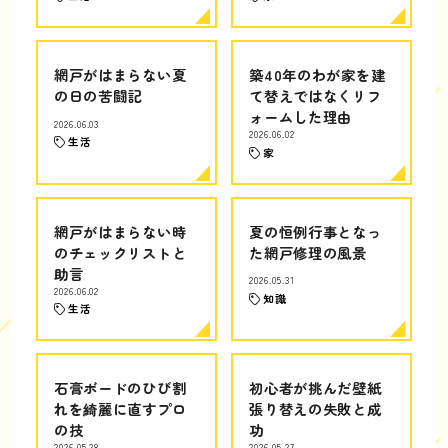
網戸がはまらない夏
築40年のわが家を建
の日の苦闘記
て替えではなくリフ
ォームした理由
2026.06.03
2026.06.02
生活
家
網戸がはまらない時
夏の恒例行事となっ
のチェックリストと
た網戸修理の風景
助言
2026.05.31
2026.06.02
知識
生活
石膏ボードのひび割
初心者が挑んだ壁紙
れを綺麗に直すプロ
張り替えの失敗と成
の技
功
2026.05.28
2026.05.27