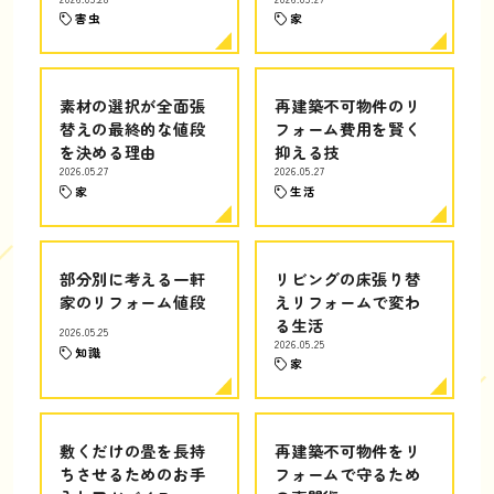
害虫
家
素材の選択が全面張
再建築不可物件のリ
替えの最終的な値段
フォーム費用を賢く
を決める理由
抑える技
2026.05.27
2026.05.27
家
生活
部分別に考える一軒
リビングの床張り替
家のリフォーム値段
えリフォームで変わ
る生活
2026.05.25
2026.05.25
知識
家
敷くだけの畳を長持
再建築不可物件をリ
ちさせるためのお手
フォームで守るため