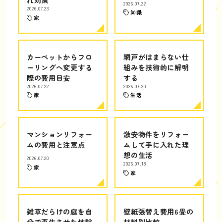
2026.07.22
2026.07.23
知識
家
カーペットからフロ
網戸がはまらない仕
ーリングへ変更する
組みを技術的に解明
際の費用目安
する
2026.07.22
2026.07.20
家
生活
マンションリフォー
激安物件をリフォー
ムの費用と注意点
ムして手に入れた理
想の生活
2026.07.20
2026.07.18
家
家
雑草だらけの庭を自
壁紙張替え費用6畳の
分で再生させた体験
材料別比較