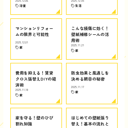
2025.12.06
2025.12.05
浴室
生活
マンションリフォー
こんな損傷に効く！
ムの限界と可能性
壁紙補修シールの活
用術
2025.12.01
2025.11.21
家
家
費用を抑える！賃貸
防虫効果と風通しを
クロス張替えDIYの経
決める網目の秘密
済術
2025.11.17
2025.11.18
家
家
家を守る！壁のひび
はじめての壁紙張り
割れ知識
替え！基本の流れと