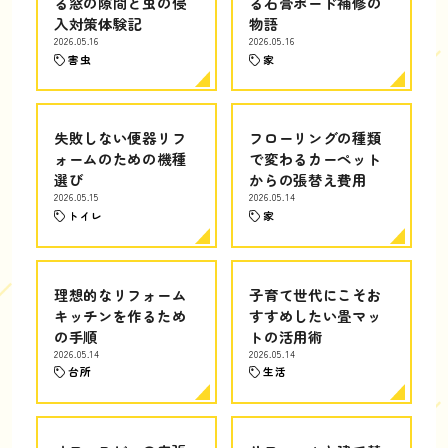
る窓の隙間と虫の侵
る石膏ボード補修の
入対策体験記
物語
2026.05.16
2026.05.16
害虫
家
失敗しない便器リフ
フローリングの種類
ォームのための機種
で変わるカーペット
選び
からの張替え費用
2026.05.15
2026.05.14
トイレ
家
理想的なリフォーム
子育て世代にこそお
キッチンを作るため
すすめしたい畳マッ
の手順
トの活用術
2026.05.14
2026.05.14
台所
生活