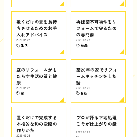
敷くだけの畳を長持
再建築不可物件をリ
ちさせるためのお手
フォームで守るため
入れアドバイス
の専門術
2026.05.25
2026.05.25
生活
知識
庭のリフォームがも
築20年の家でリフォ
たらす生活の質と健
ームキッチンをした
康
話
2026.05.25
2026.05.23
家
台所
置くだけで完成する
プロが語る下地処理
本格的な和の空間の
こそが仕上がりの鍵
作りかた
2026.05.22
2026.05.23