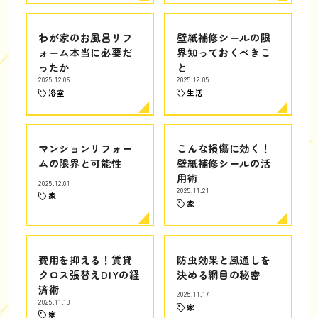
わが家のお風呂リフ
壁紙補修シールの限
ォーム本当に必要だ
界知っておくべきこ
ったか
と
2025.12.06
2025.12.05
浴室
生活
マンションリフォー
こんな損傷に効く！
ムの限界と可能性
壁紙補修シールの活
用術
2025.12.01
2025.11.21
家
家
費用を抑える！賃貸
防虫効果と風通しを
クロス張替えDIYの経
決める網目の秘密
済術
2025.11.17
2025.11.18
家
家