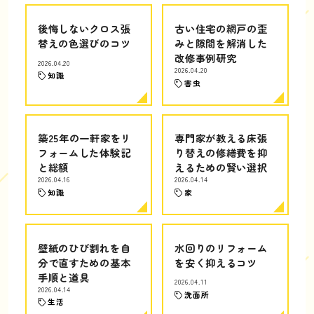
後悔しないクロス張
古い住宅の網戸の歪
替えの色選びのコツ
みと隙間を解消した
改修事例研究
2026.04.20
2026.04.20
知識
害虫
築25年の一軒家をリ
専門家が教える床張
フォームした体験記
り替えの修繕費を抑
と総額
えるための賢い選択
2026.04.16
2026.04.14
知識
家
壁紙のひび割れを自
水回りのリフォーム
分で直すための基本
を安く抑えるコツ
手順と道具
2026.04.11
2026.04.14
洗面所
生活