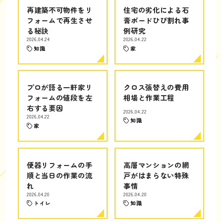
再建築不可物件をリ
住宅の劣化による石
フォームで再生させ
膏ボードひび割れ事
る秘訣
例研究
2026.04.24
2026.04.22
知識
家
プロが語る一軒家リ
クロス張替えの費用
フォームの値段を左
相場と作業工程
右する要因
2026.04.22
2026.04.22
知識
家
便器リフォームの手
高層マンションの網
順と当日の作業の流
戸がはまらない特殊
れ
事情
2026.04.20
2026.04.20
トイレ
知識