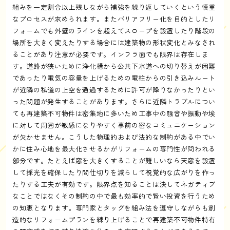
組みを一定割合以上残しながら補強を繰り返していくという慎重
なプロセスが求められます。またバリアフリー化を目的としたリ
フォームでも外壁のラインを超えてスロープを設置したり階段の
場所を大きく変えたりする場合には建築物の形状変化とみなされ
ることがあり注意が必要です。インフラ面でも限界は存在しま
す。道路が狭いために浄化槽から公共下水道への切り替えが困難
であったり電気の容量を上げるための電柱からの引き込みルート
が近隣の私道の上空を通過するために許可が降りなかったりとい
った問題が発生することがあります。さらに近隣トラブルについ
ても再建築不可物件は密集地に多いため工事中の騒音や振動や埃
に対して周囲が敏感になりやすく事前の密なコミュニケーション
が欠かせません。こうした物理的および法的な制約がある中でい
かに住み心地を最大化させるかがリフォームの専門性が問われる
部分です。たとえば窓を大きくすることが難しいなら天窓を設置
して採光を確保したり間仕切りを減らして視覚的な広がりを作っ
たりする工夫が有効です。限界点を知ることは決してネガティブ
なことではなくその制約の中で最も効率的で賢い投資を行うため
の知恵となります。専門家とタッグを組み法を遵守しながらも創
造的なリフォームプランを練り上げることで再建築不可物件特有