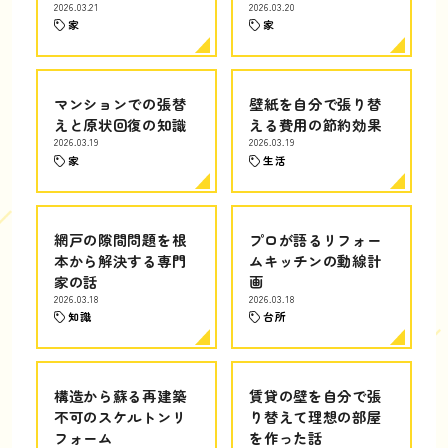
2026.03.21
2026.03.20
家
家
マンションでの張替
壁紙を自分で張り替
えと原状回復の知識
える費用の節約効果
2026.03.19
2026.03.19
家
生活
網戸の隙間問題を根
プロが語るリフォー
本から解決する専門
ムキッチンの動線計
家の話
画
2026.03.18
2026.03.18
知識
台所
構造から蘇る再建築
賃貸の壁を自分で張
不可のスケルトンリ
り替えて理想の部屋
フォーム
を作った話