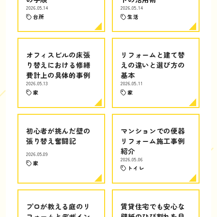
2026.05.14
2026.05.14
台所
生活
オフィスビルの床張
リフォームと建て替
り替えにおける修繕
えの違いと選び方の
費計上の具体的事例
基本
2026.05.13
2026.05.11
家
家
初心者が挑んだ壁の
マンションでの便器
張り替え奮闘記
リフォーム施工事例
紹介
2026.05.09
2026.05.06
家
トイレ
プロが教える庭のリ
賃貸住宅でも安心な
フォームとデザイン
壁紙のひび割れを目