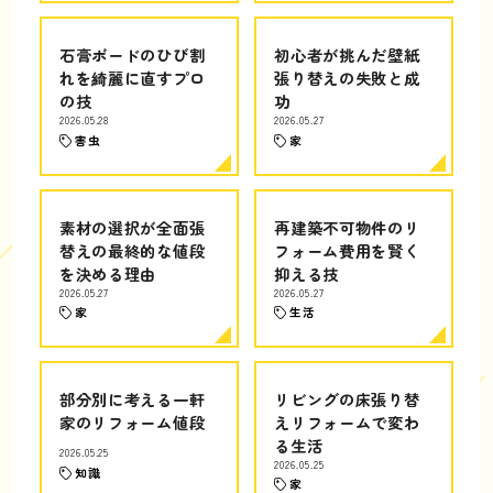
石膏ボードのひび割
初心者が挑んだ壁紙
れを綺麗に直すプロ
張り替えの失敗と成
の技
功
2026.05.28
2026.05.27
害虫
家
素材の選択が全面張
再建築不可物件のリ
替えの最終的な値段
フォーム費用を賢く
を決める理由
抑える技
2026.05.27
2026.05.27
家
生活
部分別に考える一軒
リビングの床張り替
家のリフォーム値段
えリフォームで変わ
る生活
2026.05.25
2026.05.25
知識
家