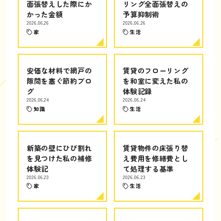
面張替えした際にか
リング全面張替えの
かった金額
予算抑制術
2026.06.26
2026.06.26
家
生活
安価な材料で網戸の
賃貸のフローリング
隙間を塞ぐ節約ブロ
を和室に変えた私の
グ
体験記録
2026.06.24
2026.06.24
知識
生活
新築の壁にひび割れ
賃貸物件の床張り替
を見つけた私の補修
え費用を修繕費とし
体験記
て処理する基準
2026.06.23
2026.06.23
家
生活