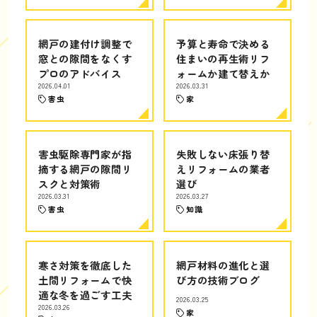
網戸の建付け調整で
予算と寿命で決める
窓との隙間をなくす
住まいの再生術リフ
プロのアドバイス
ォームか建て替えか
2026.04.01
2026.03.31
害虫
家
害虫駆除専門家が指
失敗しない床張り替
摘する網戸の隙間リ
えリフォームの業者
スクと対策術
選び
2026.03.31
2026.03.27
害虫
知識
寒さ対策を徹底した
網戸材料の進化と選
土間リフォームで快
び方の技術ブログ
適な冬を過ごす工夫
2026.03.25
2026.03.26
家