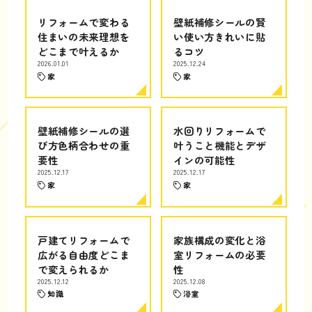
リフォームで変わる
壁紙補修シールの賢
住まいの未来理想を
い使い方きれいに貼
どこまで叶えるか
るコツ
2026.01.01
2025.12.24
家
家
壁紙補修シールの選
水回りリフォームで
び方色柄合わせの重
叶うこと機能とデザ
要性
インの可能性
2025.12.17
2025.12.17
家
家
戸建てリフォームで
家族構成の変化と浴
広がる自由度どこま
室リフォームの必要
で変えられるか
性
2025.12.12
2025.12.08
知識
浴室