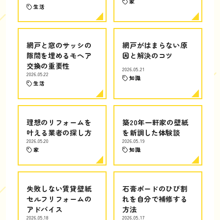
家
生活
網戸と窓のサッシの
網戸がはまらない原
隙間を埋めるモヘア
因と解決のコツ
交換の重要性
2026.05.21
2026.05.22
知識
生活
理想のリフォームを
築20年一軒家の壁紙
叶える業者の探し方
を新調した体験談
2026.05.20
2026.05.19
家
知識
失敗しない賃貸壁紙
石膏ボードのひび割
セルフリフォームの
れを自分で補修する
アドバイス
方法
2026.05.18
2026.05.17