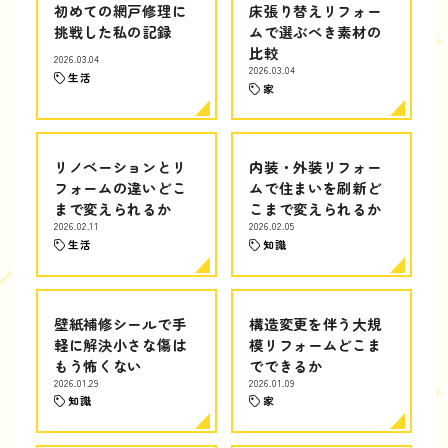
初めての網戸修理に
床張り替えリフォー
挑戦した私の記録
ムで選ぶべき素材の
比較
2026.03.04
2026.03.04
生活
家
リノベーションとリ
内装・外装リフォー
フォームの違いどこ
ムで住まいを刷新ど
まで変えられるか
こまで変えられるか
2026.02.11
2026.02.05
生活
知識
壁紙補修シールで手
構造変更を伴う大規
軽に解決小さな傷は
模リフォームどこま
もう怖くない
でできるか
2026.01.29
2026.01.09
知識
家