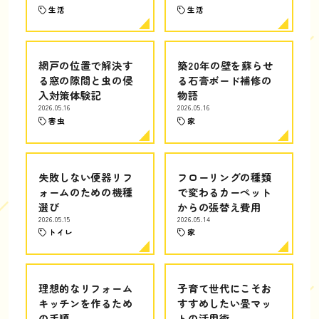
生活
生活
網戸の位置で解決す
築20年の壁を蘇らせ
る窓の隙間と虫の侵
る石膏ボード補修の
入対策体験記
物語
2026.05.16
2026.05.16
害虫
家
失敗しない便器リフ
フローリングの種類
ォームのための機種
で変わるカーペット
選び
からの張替え費用
2026.05.15
2026.05.14
トイレ
家
理想的なリフォーム
子育て世代にこそお
キッチンを作るため
すすめしたい畳マッ
の手順
トの活用術