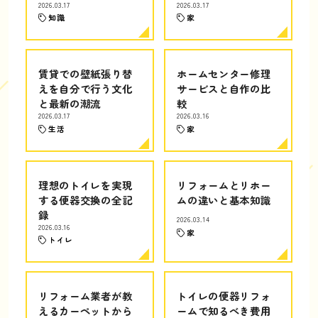
2026.03.17
2026.03.17
知識
家
賃貸での壁紙張り替
ホームセンター修理
えを自分で行う文化
サービスと自作の比
と最新の潮流
較
2026.03.17
2026.03.16
生活
家
理想のトイレを実現
リフォームとリホー
する便器交換の全記
ムの違いと基本知識
録
2026.03.14
2026.03.16
家
トイレ
リフォーム業者が教
トイレの便器リフォ
えるカーペットから
ームで知るべき費用