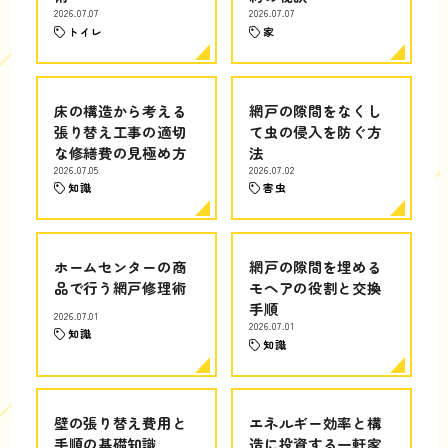
2026.07.07
2026.07.07
トイレ
家
床の構造から考える
網戸の隙間をなくし
張り替え工事の適切
て虫の侵入を防ぐ方
な修繕費の見極め方
法
2026.07.05
2026.07.02
知識
害虫
ホームセンターの商
網戸の隙間を埋める
品で行う網戸修理術
モヘアの役割と交換
手順
2026.07.01
2026.07.01
知識
知識
壁の張り替え費用と
エネルギー効率と構
手順の基礎知識
造に投資する一軒家