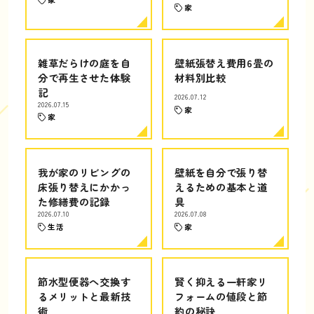
家
雑草だらけの庭を自
壁紙張替え費用6畳の
分で再生させた体験
材料別比較
記
2026.07.12
2026.07.15
家
家
我が家のリビングの
壁紙を自分で張り替
床張り替えにかかっ
えるための基本と道
た修繕費の記録
具
2026.07.10
2026.07.08
生活
家
節水型便器へ交換す
賢く抑える一軒家リ
るメリットと最新技
フォームの値段と節
術
約の秘訣