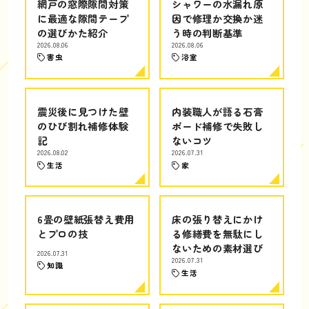
網戸の窓際隙間対策
シャワーの水漏れ原
に最適な隙間テープ
因で修理か交換か迷
の選びかた紹介
う時の判断基準
2026.08.06
2026.08.06
害虫
浴室
震災後に見つけた壁
内装職人が語る石膏
のひび割れ補修体験
ボード補修で失敗し
記
ないコツ
2026.08.02
2026.07.31
生活
家
6畳の壁紙張替え費用
床の張り替えにかけ
とプロの技
る修繕費を無駄にし
ないための素材選び
2026.07.31
2026.07.31
知識
生活