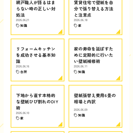
網戸職人が語るはま
賃貸住宅で壁紙を自
らない時の正しい対
分で張り替える方法
処法
と注意点
2026.06.21
2026.06.18
知識
家
リフォームキッチン
家の寿命を延ばすた
を成功させる基本知
めに定期的に行いた
識
い壁紙補修術
2026.06.16
2026.06.11
台所
知識
下地から直す本格的
壁紙張替え費用6畳の
な壁紙ひび割れのDIY
相場と内訳
術
2026.06.09
2026.06.10
知識
家