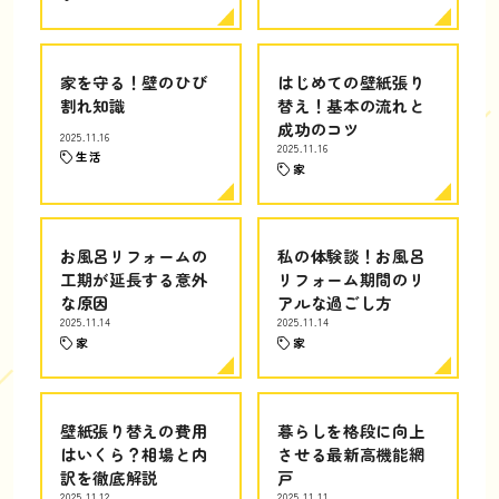
家を守る！壁のひび
はじめての壁紙張り
割れ知識
替え！基本の流れと
成功のコツ
2025.11.16
2025.11.16
生活
家
お風呂リフォームの
私の体験談！お風呂
工期が延長する意外
リフォーム期間のリ
な原因
アルな過ごし方
2025.11.14
2025.11.14
家
家
壁紙張り替えの費用
暮らしを格段に向上
はいくら？相場と内
させる最新高機能網
訳を徹底解説
戸
2025.11.12
2025.11.11