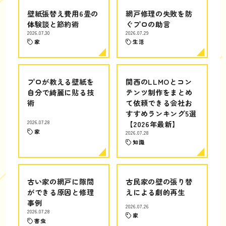
壁紙張替え費用6畳の
網戸修理の失敗を防
体験談と節約術
ぐプロの助言
2026.07.30
2026.07.29
家
生活
プロが教える壁紙を
関西のLLMOとコン
自分で綺麗に貼る技
テンツ制作をまとめ
術
て依頼できる会社お
すすめランキング5選
2026.07.28
【2026年最新】
家
2026.07.28
知識
古い家の網戸に隙間
古民家の壁の張り替
ができる原因と修理
えによる劇的再生
事例
2026.07.26
2026.07.28
家
害虫