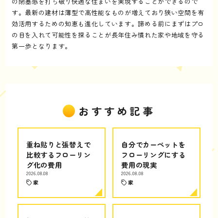
の閉塞感を打ち破り快適な住まいを実現することができるので
す。最新の建材は薄型で高性能なものが増えており狭い空間を有
効活用するための知恵も進化しています。諦める前にまずはプロ
の目を入れて可能性を探ることが長年住み慣れた家や地域を守る
第一歩となります。
おすすめ記事
重ね貼りと張替えで
自分でカーペットを
比較するフローリン
フローリングにする
グ化の費用
費用の現実
2026.08.08
2026.08.08
家
家