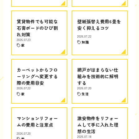
賃貸物件でも可能な
壁紙張替え費用6畳を
石膏ボードのひび割
安く抑えるコツ
れ対策
2026.07.22
2026.07.23
知識
家
カーペットからフロ
網戸がはまらない仕
ーリングへ変更する
組みを技術的に解明
際の費用目安
する
2026.07.22
2026.07.20
家
生活
マンションリフォー
激安物件をリフォー
ムの費用と注意点
ムして手に入れた理
想の生活
2026.07.20
2026.07.18
家