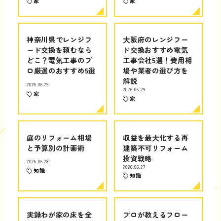
家
家
神奈川県でレンジフ
大阪府のレンジフー
ード交換を頼むなら
ド交換おすすめ電気
どこ？電気工事のプ
工事会社5選！費用相
ロ厳選のおすすめ5選
場や業者の選び方を
解説
2026.06.29
2026.06.29
家
家
庭のリフォーム相場
収益を最大化する再
と予算別の計画術
建築不可リフォーム
投資戦略
2026.06.28
2026.06.27
知識
知識
実録わが家の床を全
プロが教えるフロー