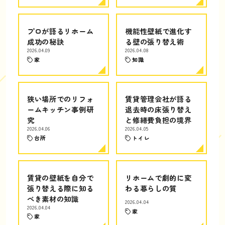
プロが語るリホーム
機能性壁紙で進化す
成功の秘訣
る壁の張り替え術
2026.04.09
2026.04.08
家
知識
狭い場所でのリフォ
賃貸管理会社が語る
ームキッチン事例研
退去時の床張り替え
究
と修繕費負担の境界
2026.04.06
2026.04.05
台所
トイレ
賃貸の壁紙を自分で
リホームで劇的に変
張り替える際に知る
わる暮らしの質
べき素材の知識
2026.04.04
2026.04.04
家
家