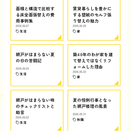
面積と構造で比較す
賃貸暮らしを豊かに
る床全面張替えの費
する壁紙のセルフ張
用事例集
り替えの魅力
2026.06.07
2026.06.05
生活
家
網戸がはまらない夏
築40年のわが家を建
の日の苦闘記
て替えではなくリフ
ォームした理由
2026.06.03
2026.06.02
生活
家
網戸がはまらない時
夏の恒例行事となっ
のチェックリストと
た網戸修理の風景
助言
2026.05.31
2026.06.02
知識
生活