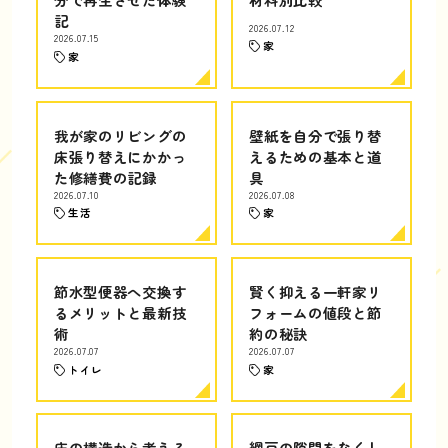
記
2026.07.12
2026.07.15
家
家
我が家のリビングの
壁紙を自分で張り替
床張り替えにかかっ
えるための基本と道
た修繕費の記録
具
2026.07.10
2026.07.08
生活
家
節水型便器へ交換す
賢く抑える一軒家リ
るメリットと最新技
フォームの値段と節
術
約の秘訣
2026.07.07
2026.07.07
トイレ
家
床の構造から考える
網戸の隙間をなくし