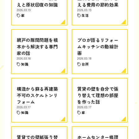
えと原状回復の知識
える費用の節約効果
2026.03.19
2026.03.19
家
生活
網戸の隙間問題を根
プロが語るリフォー
本から解決する専門
ムキッチンの動線計
家の話
画
2026.03.18
2026.03.18
知識
台所
構造から蘇る再建築
賃貸の壁を自分で張
不可のスケルトンリ
り替えて理想の部屋
フォーム
を作った話
2026.03.17
2026.03.17
知識
家
賃貸での壁紙張り替
ホームセンター修理