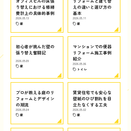
オフィスビルの床張
リフォームと建て替
り替えにおける修繕
えの違いと選び方の
費計上の具体的事例
基本
2026.05.13
2026.05.11
家
家
初心者が挑んだ壁の
マンションでの便器
張り替え奮闘記
リフォーム施工事例
紹介
2026.05.09
2026.05.06
家
トイレ
プロが教える庭のリ
賃貸住宅でも安心な
フォームとデザイン
壁紙のひび割れを目
の潮流
立たなくする工夫
2026.05.04
2026.05.02
家
家