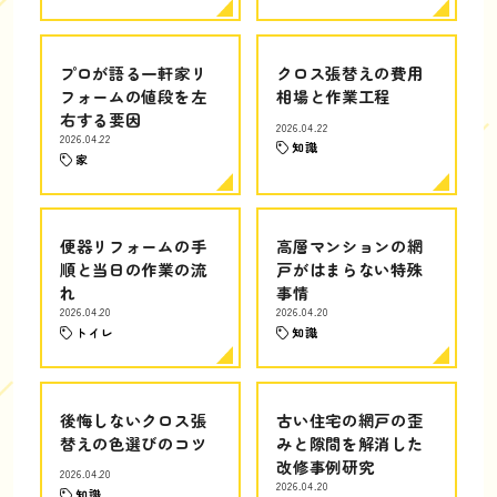
プロが語る一軒家リ
クロス張替えの費用
フォームの値段を左
相場と作業工程
右する要因
2026.04.22
2026.04.22
知識
家
便器リフォームの手
高層マンションの網
順と当日の作業の流
戸がはまらない特殊
れ
事情
2026.04.20
2026.04.20
トイレ
知識
後悔しないクロス張
古い住宅の網戸の歪
替えの色選びのコツ
みと隙間を解消した
改修事例研究
2026.04.20
2026.04.20
知識