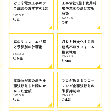
どこ？電気工事のプ
工事会社5選！費用相
ロ厳選のおすすめ5選
場や業者の選び方を
解説
2026.06.29
2026.06.29
家
家
庭のリフォーム相場
収益を最大化する再
と予算別の計画術
建築不可リフォーム
投資戦略
2026.06.28
2026.06.27
知識
知識
実録わが家の床を全
プロが教えるフロー
面張替えした際にか
リング全面張替えの
かった金額
予算抑制術
2026.06.26
2026.06.26
家
生活