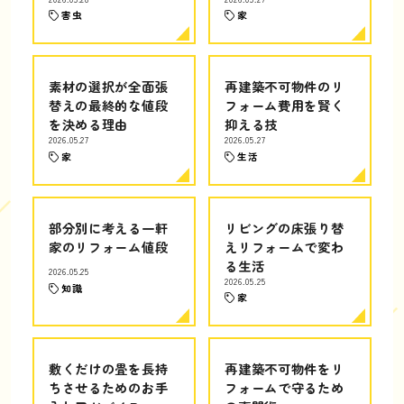
害虫
家
素材の選択が全面張
再建築不可物件のリ
替えの最終的な値段
フォーム費用を賢く
を決める理由
抑える技
2026.05.27
2026.05.27
家
生活
部分別に考える一軒
リビングの床張り替
家のリフォーム値段
えリフォームで変わ
る生活
2026.05.25
2026.05.25
知識
家
敷くだけの畳を長持
再建築不可物件をリ
ちさせるためのお手
フォームで守るため