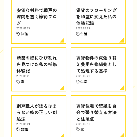
安価な材料で網戸の
賃貸のフローリング
隙間を塞ぐ節約ブロ
を和室に変えた私の
グ
体験記録
2026.06.24
2026.06.24
知識
生活
新築の壁にひび割れ
賃貸物件の床張り替
を見つけた私の補修
え費用を修繕費とし
体験記
て処理する基準
2026.06.23
2026.06.23
家
生活
網戸職人が語るはま
賃貸住宅で壁紙を自
らない時の正しい対
分で張り替える方法
処法
と注意点
2026.06.21
2026.06.18
知識
家