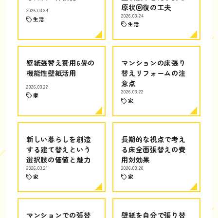
原状回復の工夫
2026.03.24
2026.03.24
生活
生活
壁紙張替え費用6畳の
マンションの床張り
機能性壁紙活用
替えリフォームの注
意点
2026.03.22
2026.03.22
家
家
新しい暮らしを創造
長期的な視点で考え
する建て替えという
る床全面張替えの費
選択肢の価値と魅力
用対効果
2026.03.21
2026.03.20
家
家
マンションでの張替
壁紙を自分で張り替