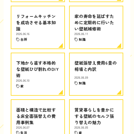
リフォームキッチン
家の寿命を延ばすた
を成功させる基本知
めに定期的に行いた
識
い壁紙補修術
2026.06.16
2026.06.11
台所
知識
下地から直す本格的
壁紙張替え費用6畳の
な壁紙ひび割れのDIY
相場と内訳
術
2026.06.09
2026.06.10
知識
家
面積と構造で比較す
賃貸暮らしを豊かに
る床全面張替えの費
する壁紙のセルフ張
用事例集
り替えの魅力
2026.06.07
2026.06.05
生活
家