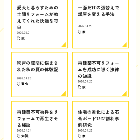
愛犬と暮らすための
一面だけの張替えで
土間リフォームが教
部屋を変える手法
えてくれた快適な毎
日
2026.04.28
家
2026.05.01
家
網戸の隙間に悩まさ
再建築不可リフォー
れた私の夏の体験記
ムを成功に導く法律
の知識
2026.04.25
2026.04.25
害虫
家
再建築不可物件をリ
住宅の劣化による石
フォームで再生させ
膏ボードひび割れ事
る秘訣
例研究
2026.04.24
2026.04.22
知識
家