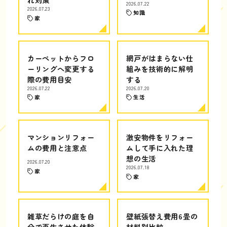
2026.07.22
2026.07.23
知識
家
カーペットからフロ
網戸がはまらない仕
ーリングへ変更する
組みを技術的に解明
際の費用目安
する
2026.07.22
2026.07.20
家
生活
マンションリフォー
激安物件をリフォー
ムの費用と注意点
ムして手に入れた理
想の生活
2026.07.20
2026.07.18
家
家
雑草だらけの庭を自
壁紙張替え費用6畳の
分で再生させた体験
材料別比較