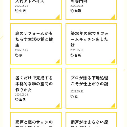
入れアドバイス
の専門術
2026.05.25
2026.05.25
生活
知識
庭のリフォームがも
築20年の家でリフォ
たらす生活の質と健
ームキッチンをした
康
話
2026.05.25
2026.05.23
家
台所
置くだけで完成する
プロが語る下地処理
本格的な和の空間の
こそが仕上がりの鍵
作りかた
2026.05.22
2026.05.23
家
生活
網戸と窓のサッシの
網戸がはまらない原