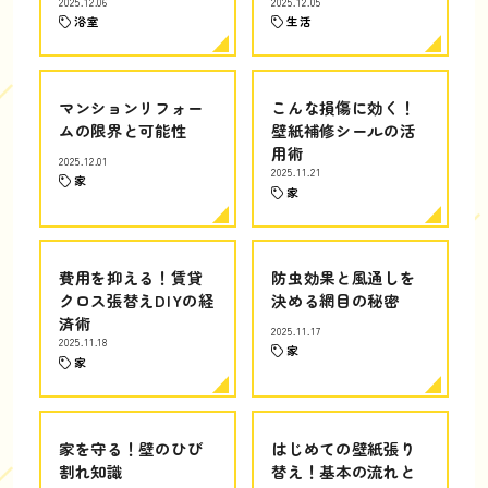
2025.12.06
2025.12.05
浴室
生活
マンションリフォー
こんな損傷に効く！
ムの限界と可能性
壁紙補修シールの活
用術
2025.12.01
2025.11.21
家
家
費用を抑える！賃貸
防虫効果と風通しを
クロス張替えDIYの経
決める網目の秘密
済術
2025.11.17
2025.11.18
家
家
家を守る！壁のひび
はじめての壁紙張り
割れ知識
替え！基本の流れと