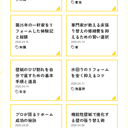
害虫
築25年の一軒家をリ
専門家が教える床張
フォームした体験記
り替えの修繕費を抑
と総額
えるための賢い選択
2026.04.16
2026.04.14
知識
家
壁紙のひび割れを自
水回りのリフォーム
分で直すための基本
を安く抑えるコツ
手順と道具
2026.04.11
2026.04.14
洗面所
生活
プロが語るリホーム
機能性壁紙で進化す
成功の秘訣
る壁の張り替え術
2026.04.09
2026.04.08