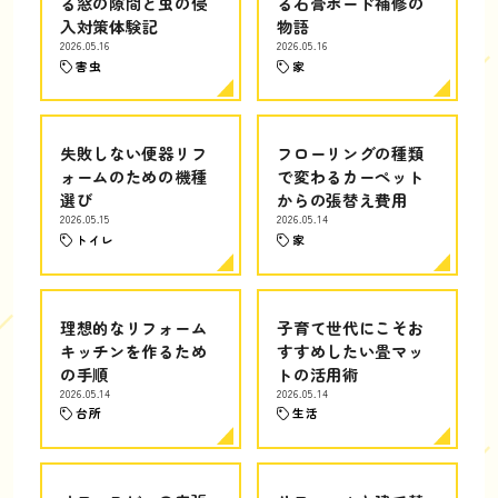
る窓の隙間と虫の侵
る石膏ボード補修の
入対策体験記
物語
2026.05.16
2026.05.16
害虫
家
失敗しない便器リフ
フローリングの種類
ォームのための機種
で変わるカーペット
選び
からの張替え費用
2026.05.15
2026.05.14
トイレ
家
理想的なリフォーム
子育て世代にこそお
キッチンを作るため
すすめしたい畳マッ
の手順
トの活用術
2026.05.14
2026.05.14
台所
生活