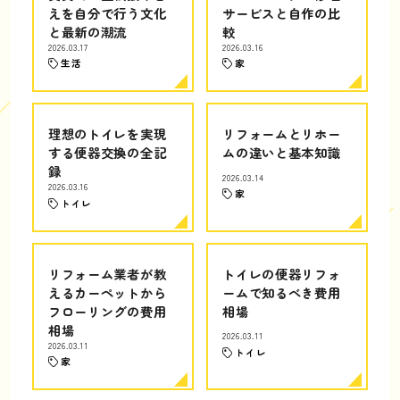
えを自分で行う文化
サービスと自作の比
と最新の潮流
較
2026.03.17
2026.03.16
生活
家
理想のトイレを実現
リフォームとリホー
する便器交換の全記
ムの違いと基本知識
録
2026.03.14
2026.03.16
家
トイレ
リフォーム業者が教
トイレの便器リフォ
えるカーペットから
ームで知るべき費用
フローリングの費用
相場
相場
2026.03.11
2026.03.11
トイレ
家