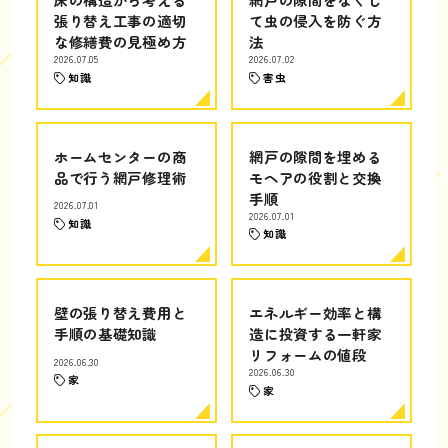
張り替え工事の適切
て虫の侵入を防ぐ方
な修繕費の見極め方
法
2026.07.05
2026.07.02
知識
害虫
ホームセンターの商
網戸の隙間を埋める
品で行う網戸修理術
モヘアの役割と交換
手順
2026.07.01
2026.07.01
知識
知識
壁の張り替え費用と
エネルギー効率と構
手順の基礎知識
造に投資する一軒家
リフォームの値段
2026.06.30
2026.06.30
家
家