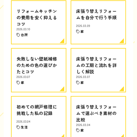
リフォームキッチン
床張り替えリフォー
の費用を安く抑える
ムを自分で行う手順
コツ
2026.03.09
2026.03.10
家
台所
失敗しない壁紙補修
床張り替えリフォー
のための色の選びか
ムの工期と流れを詳
たとコツ
しく解説
2026.03.07
2026.03.07
家
家
初めての網戸修理に
床張り替えリフォー
挑戦した私の記録
ムで選ぶべき素材の
比較
2026.03.04
2026.03.04
生活
家