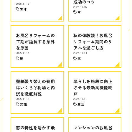
成功のコツ
2025.11.16
2025.11.16
生活
家
お風呂リフォームの
私の体験談！お風呂
工期が延長する意外
リフォーム期間のリ
な原因
アルな過ごし方
2025.11.14
2025.11.14
家
家
壁紙張り替えの費用
暮らしを格段に向上
はいくら？相場と内
させる最新高機能網
訳を徹底解説
戸
2025.11.12
2025.11.11
知識
生活
窓の特性を活かす最
マンションのお風呂