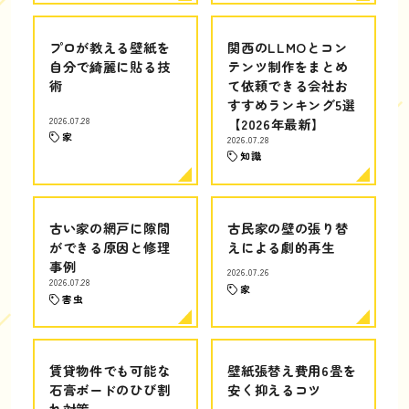
プロが教える壁紙を
関西のLLMOとコン
自分で綺麗に貼る技
テンツ制作をまとめ
術
て依頼できる会社お
すすめランキング5選
2026.07.28
【2026年最新】
家
2026.07.28
知識
古い家の網戸に隙間
古民家の壁の張り替
ができる原因と修理
えによる劇的再生
事例
2026.07.26
2026.07.28
家
害虫
賃貸物件でも可能な
壁紙張替え費用6畳を
石膏ボードのひび割
安く抑えるコツ
れ対策