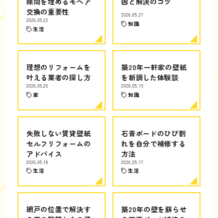
隙間を埋めるモヘア
因と解決のコツ
交換の重要性
2026.05.21
2026.05.22
知識
生活
理想のリフォームを
築20年一軒家の壁紙
叶える業者の探し方
を新調した体験談
2026.05.20
2026.05.19
家
知識
失敗しない賃貸壁紙
石膏ボードのひび割
セルフリフォームの
れを自分で補修する
アドバイス
方法
2026.05.18
2026.05.17
生活
生活
網戸の位置で解決す
築20年の壁を蘇らせ