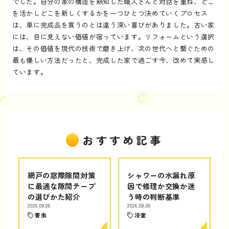
でした。自分の家の構造を熟知した職人さんと対話を重ね、どこ
を活かしどこを新しくするかを一つひとつ決めていくプロセス
は、単に完成品を買うのとは違う深い喜びがありました。古い家
には、目に見えない価値が宿っています。リフォームという選択
は、その価値を現代の技術で磨き上げ、次の世代へと繋ぐための
最も優しい方法だったと、完成した家で過ごす今、改めて実感し
ています。
おすすめ記事
網戸の窓際隙間対策
シャワーの水漏れ原
に最適な隙間テープ
因で修理か交換か迷
の選びかた紹介
う時の判断基準
2026.08.06
2026.08.06
害虫
浴室