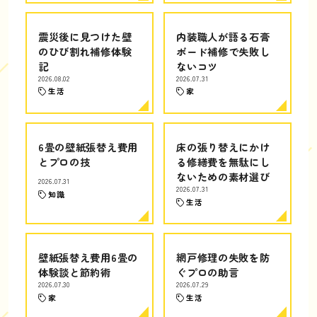
震災後に見つけた壁
内装職人が語る石膏
のひび割れ補修体験
ボード補修で失敗し
記
ないコツ
2026.08.02
2026.07.31
生活
家
6畳の壁紙張替え費用
床の張り替えにかけ
とプロの技
る修繕費を無駄にし
ないための素材選び
2026.07.31
2026.07.31
知識
生活
壁紙張替え費用6畳の
網戸修理の失敗を防
体験談と節約術
ぐプロの助言
2026.07.30
2026.07.29
家
生活