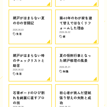
網戸がはまらない夏
築40年のわが家を建
の日の苦闘記
て替えではなくリフ
ォームした理由
2026.06.03
2026.06.02
生活
家
網戸がはまらない時
夏の恒例行事となっ
のチェックリストと
た網戸修理の風景
助言
2026.05.31
2026.06.02
知識
生活
石膏ボードのひび割
初心者が挑んだ壁紙
れを綺麗に直すプロ
張り替えの失敗と成
の技
功
2026.05.28
2026.05.27