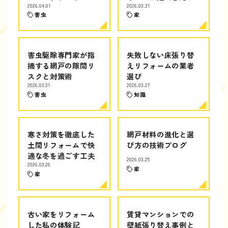
2026.04.01
2026.03.31
害虫
家
害虫駆除専門家が指
失敗しない床張り替
摘する網戸の隙間リ
えリフォームの業者
スクと対策術
選び
2026.03.31
2026.03.27
害虫
知識
寒さ対策を徹底した
網戸材料の進化と選
土間リフォームで快
び方の技術ブログ
適な冬を過ごす工夫
2026.03.25
2026.03.26
家
家
古い家をリフォーム
賃貸マンションでの
した私の体験記
壁紙張り替え事例と