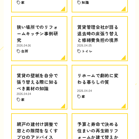
家
知識
狭い場所でのリフォ
賃貸管理会社が語る
ームキッチン事例研
退去時の床張り替え
究
と修繕費負担の境界
2026.04.06
2026.04.05
台所
トイレ
賃貸の壁紙を自分で
リホームで劇的に変
張り替える際に知る
わる暮らしの質
べき素材の知識
2026.04.04
2026.04.04
家
家
網戸の建付け調整で
予算と寿命で決める
窓との隙間をなくす
住まいの再生術リフ
プロのアドバイス
ォームか建て替えか