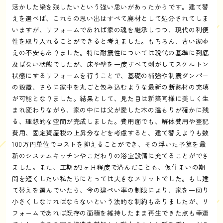
活かした梁を残したいという強い思いがあったからです。建て替
えを選べば、これらの思い出はすべて廃材として処分されてしま
いますが、リフォームであれば家の魂を継承しつつ、現代の利便
性を取り入れることができると考えました。もちろん、古い家ゆ
えの不安もありました。特に耐震性については現代の基準に到底
及ばない状態でしたが、床や壁を一度すべて剥がしてスケルトン
状態にするリフォームを行うことで、基礎の補強や制震ダンパー
の設置、さらに家中を丸ごと包み込むような最新の断熱材の充填
が可能となりました。結果として、見た目は新築同様に美しく生
まれ変わりながら、家の中には父が愛した木の温もりが確かに残
る、理想的な空間が完成しました。費用面でも、解体費用や登記
費用、固定資産税の上昇分などを考慮すると、建て替えよりも数
100万円単位でコストを抑えることができ、その浮いた予算を最
新のシステムキッチンやこだわりの浴室設備に充てることができ
ました。また、工期が3ヶ月程度で済んだことも、仮住まいの期
間を短くしたい私たちにとっては大きなメリットでした。もし建
て替えを選んでいたら、今の建ぺい率の制限により、家を一回り
小さくしなければならないという法的な制約もありましたが、リ
フォームであれば既存の面積を維持したまま再生できた点も幸運